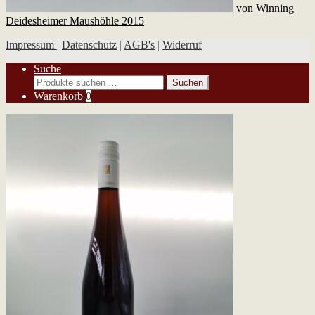
von Winning
Deidesheimer Maushöhle 2015
Impressum
|
Datenschutz
|
AGB's
|
Widerruf
Suche
Suchen
Suchen
nach:
Warenkorb
0