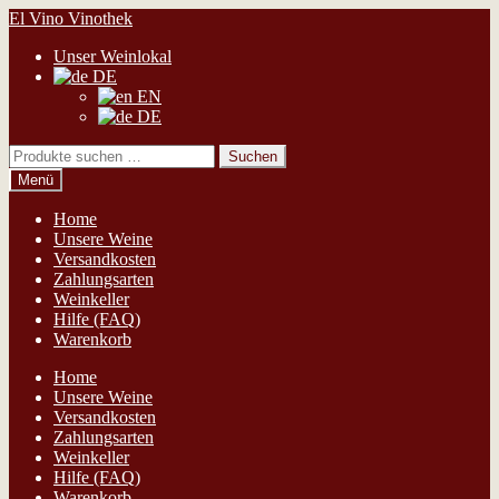
Zur
Zum
El Vino Vinothek
Navigation
Inhalt
Unser Weinlokal
springen
springen
DE
EN
DE
Suchen
Suchen
nach:
Menü
Home
Unsere Weine
Versandkosten
Zahlungsarten
Weinkeller
Hilfe (FAQ)
Warenkorb
Home
Unsere Weine
Versandkosten
Zahlungsarten
Weinkeller
Hilfe (FAQ)
Warenkorb