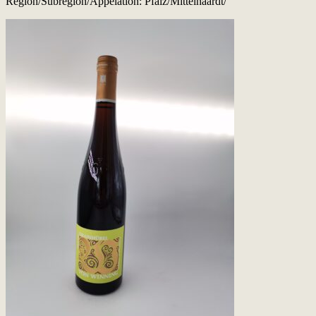
Region/Subregion/Appelation: Pfalz/Mittelhaardt/