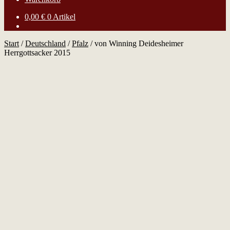
0,00
€
0 Artikel
Start
/
Deutschland
/
Pfalz
/
von Winning Deidesheimer
Herrgottsacker 2015