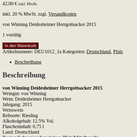
42,00
€
inkl. MwSt.
inkl. 20 % MwSt.
zzgl.
Versandkosten
von Winning Deidesheimer Herrgottsacker 2015
1 vorrätig
von
In den Warenkorb
Winning
Artikelnummer:
DEU1012_1a
Kategorien:
Deutschland
,
Pfalz
Deidesheimer
Herrgottsacker
Beschreibung
2015
Menge
Beschreibung
von Winning Deidesheimer Herrgottsacker 2015
Weingut: von Winning
Wein: Deidesheimer Herrgottsacker
Jahrgang: 2015
Weisswein
Rebsorte: Riesling
Alkoholgehalt: 12.5% Vol.
Flascheninhalt: 0,75 l
Land: Deutschland