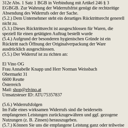
312e Abs. 1 Satz 1 BGB in Verbindung mit Artikel 246 § 3
EGBGB. Zur Wahrung der Widerrufsfrist genügt die rechtzeitige
Absendung des Widerrufs oder der Sache.
(5.2.) Dem Unternehmer steht ein derartiges Rücktrittsrecht generell
nicht zu.
(5.3.) Dieses Rücktrittsrecht ist ausgeschlossen für Waren, die
speziell für einen getätigten Auftrag bestellt wurde
(5.4.) Aufgrund der besonderen hygienischen Gründe ist ein
Rücktritt nach Öffnung der Originalverpackung der Ware
ausdrücklich ausgeschlossen.
(5.5.) Der Widerruf ist zu richten an:
El Vino OG
Frau Annabelle Knapp und Herr Norman Weissbach
Obermarkt 31
6600 Reutte
Österreich
Mail:
shop@elvino.at
Umsatzsteuer ID: ATU75357837
(5.6.) Widerrufsfolgen
Im Falle eines wirksamen Widerrufs sind die beiderseits
empfangenen Leistungen zurückzugewähren und ggf. gezogene
Nutzungen (z. B. Zinsen) herauszugeben.
(5.7.) Können Sie uns die empfangene Leistung ganz oder teilweise