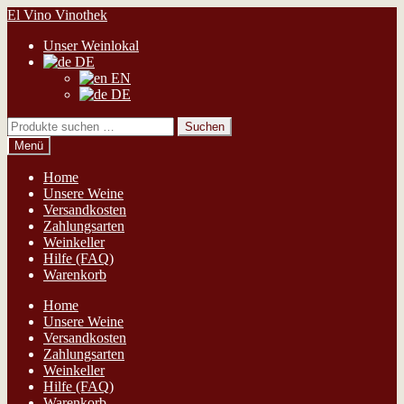
Zur
Zum
El Vino Vinothek
Navigation
Inhalt
Unser Weinlokal
springen
springen
DE
EN
DE
Suchen
Suchen
nach:
Menü
Home
Unsere Weine
Versandkosten
Zahlungsarten
Weinkeller
Hilfe (FAQ)
Warenkorb
Home
Unsere Weine
Versandkosten
Zahlungsarten
Weinkeller
Hilfe (FAQ)
Warenkorb