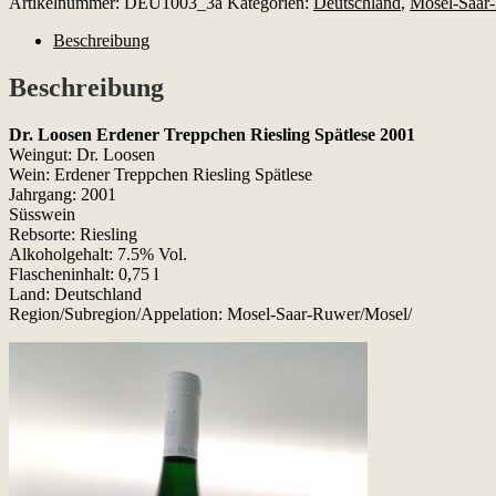
Artikelnummer:
DEU1003_3a
Kategorien:
Deutschland
,
Mosel-Saar
Erdener
Treppchen
Beschreibung
Riesling
Spätlese
Beschreibung
2001
Menge
Dr. Loosen Erdener Treppchen Riesling Spätlese 2001
Weingut: Dr. Loosen
Wein: Erdener Treppchen Riesling Spätlese
Jahrgang: 2001
Süsswein
Rebsorte: Riesling
Alkoholgehalt: 7.5% Vol.
Flascheninhalt: 0,75 l
Land: Deutschland
Region/Subregion/Appelation: Mosel-Saar-Ruwer/Mosel/