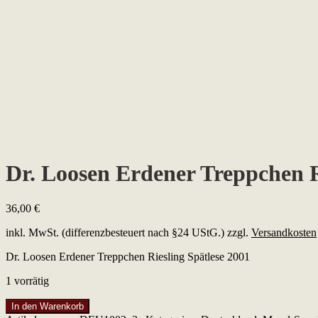
Dr. Loosen Erdener Treppchen R
36,00
€
inkl. MwSt. (differenzbesteuert nach §24 UStG.)
zzgl.
Versandkosten
Dr. Loosen Erdener Treppchen Riesling Spätlese 2001
1 vorrätig
Dr.
In den Warenkorb
Loosen