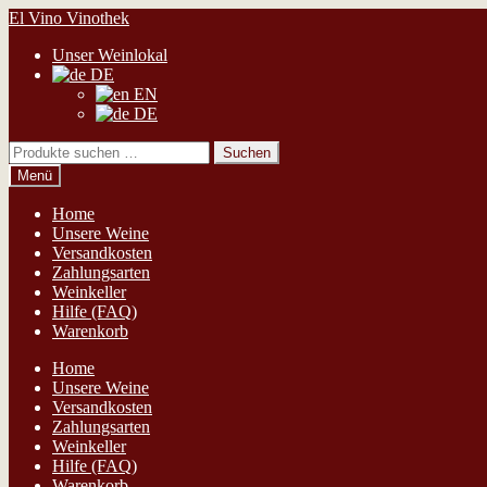
Zur
Zum
El Vino Vinothek
Navigation
Inhalt
Unser Weinlokal
springen
springen
DE
EN
DE
Suchen
Suchen
nach:
Menü
Home
Unsere Weine
Versandkosten
Zahlungsarten
Weinkeller
Hilfe (FAQ)
Warenkorb
Home
Unsere Weine
Versandkosten
Zahlungsarten
Weinkeller
Hilfe (FAQ)
Warenkorb