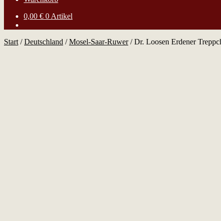
0,00
€
0 Artikel
Start
/
Deutschland
/
Mosel-Saar-Ruwer
/
Dr. Loosen Erdener Treppch