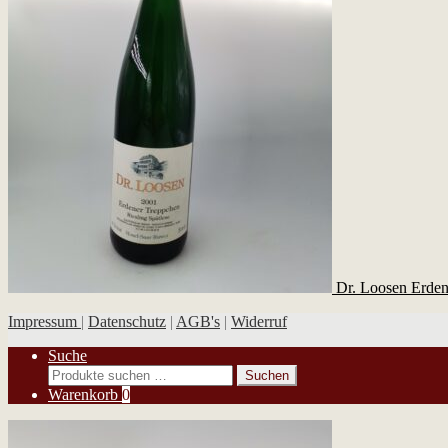
Dr. Loosen Erden
Impressum
|
Datenschutz
|
AGB's
|
Widerruf
Suche
Suchen
Suchen
nach:
Warenkorb
0