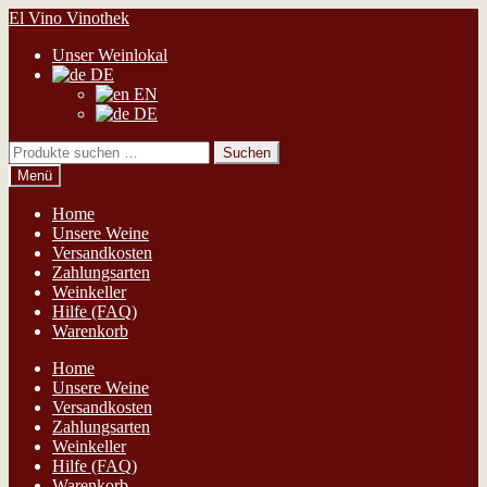
Zur
Zum
El Vino Vinothek
Navigation
Inhalt
Unser Weinlokal
springen
springen
DE
EN
DE
Suchen
Suchen
nach:
Menü
Home
Unsere Weine
Versandkosten
Zahlungsarten
Weinkeller
Hilfe (FAQ)
Warenkorb
Home
Unsere Weine
Versandkosten
Zahlungsarten
Weinkeller
Hilfe (FAQ)
Warenkorb