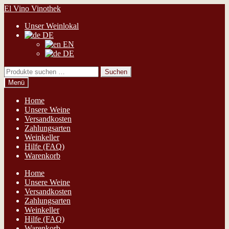
Zur
Zum
El Vino Vinothek
Navigation
Inhalt
Unser Weinlokal
springen
springen
DE
EN
DE
Suchen
Suchen
nach:
Menü
Home
Unsere Weine
Versandkosten
Zahlungsarten
Weinkeller
Hilfe (FAQ)
Warenkorb
Home
Unsere Weine
Versandkosten
Zahlungsarten
Weinkeller
Hilfe (FAQ)
Warenkorb