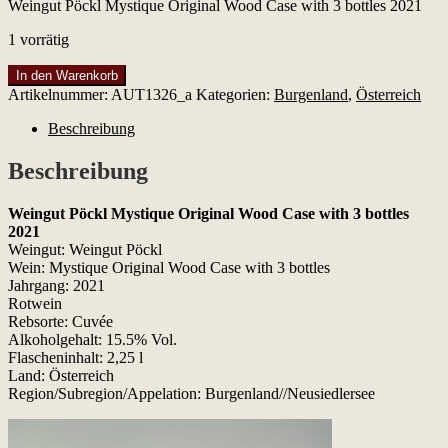
Weingut Pöckl Mystique Original Wood Case with 3 bottles 2021
1 vorrätig
Weingut
In den Warenkorb
Pöckl
Artikelnummer:
AUT1326_a
Kategorien:
Burgenland
,
Österreich
Mystique
Original
Beschreibung
Wood
Case
Beschreibung
with
3
Weingut Pöckl Mystique Original Wood Case with 3 bottles
bottles
2021
2021
Weingut: Weingut Pöckl
Menge
Wein: Mystique Original Wood Case with 3 bottles
Jahrgang: 2021
Rotwein
Rebsorte: Cuvée
Alkoholgehalt: 15.5% Vol.
Flascheninhalt: 2,25 l
Land: Österreich
Region/Subregion/Appelation: Burgenland//Neusiedlersee