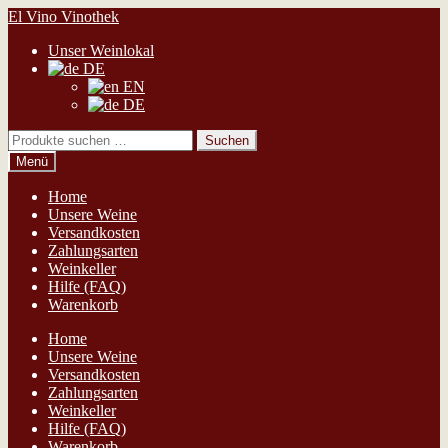
Zur
Zum
El Vino Vinothek
Navigation
Inhalt
Unser Weinlokal
springen
springen
DE
EN
DE
Suchen
Suchen
nach:
Menü
Home
Unsere Weine
Versandkosten
Zahlungsarten
Weinkeller
Hilfe (FAQ)
Warenkorb
Home
Unsere Weine
Versandkosten
Zahlungsarten
Weinkeller
Hilfe (FAQ)
Warenkorb