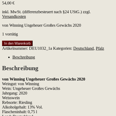
54,00
€
inkl. MwSt. (differenzbesteuert nach §24 UStG.)
zzgl.
Versandkosten
von Winning Ungeheuer Großes Gewächs 2020
1 vorrätig
von
In den Warenkorb
Winning
Artikelnummer:
DEU1032_1a
Kategorien:
Deutschland
,
Pfalz
Ungeheuer
Großes
Beschreibung
Gewächs
2020
Beschreibung
Menge
von Winning Ungeheuer Großes Gewächs 2020
Weingut: von Winning
Wein: Ungeheuer Großes Gewächs
Jahrgang: 2020
Weisswein
Rebsorte: Riesling
Alkoholgehalt: 13% Vol.
Flascheninhalt: 0,75 l