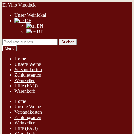
Zur
Zum
El Vino Vinothek
Navigation
Inhalt
Unser Weinlokal
springen
springen
DE
EN
DE
Suchen
Suchen
nach:
Menü
Home
Unsere Weine
Versandkosten
Zahlungsarten
Weinkeller
Hilfe (FAQ)
Warenkorb
Home
Unsere Weine
Versandkosten
Zahlungsarten
Weinkeller
Hilfe (FAQ)
Warenkorb