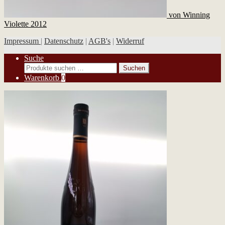
von Winning
Violette 2012
Impressum
|
Datenschutz
|
AGB's
|
Widerruf
Suche
Suchen
Suchen
nach:
Warenkorb
0