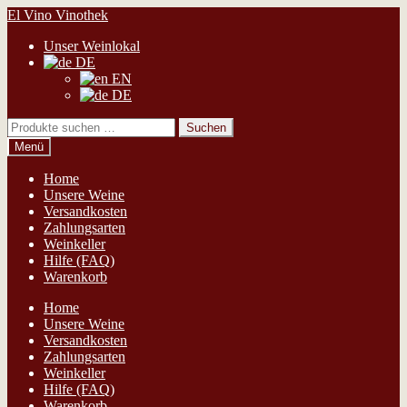
Zur
Zum
El Vino Vinothek
Navigation
Inhalt
Unser Weinlokal
springen
springen
DE
EN
DE
Suchen
Suchen
nach:
Menü
Home
Unsere Weine
Versandkosten
Zahlungsarten
Weinkeller
Hilfe (FAQ)
Warenkorb
Home
Unsere Weine
Versandkosten
Zahlungsarten
Weinkeller
Hilfe (FAQ)
Warenkorb