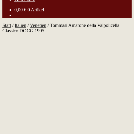
0,00
€
0 Artikel
Start
/
Italien
/
Venetien
/
Tommasi Amarone della Valpolicella
Classico DOCG 1995