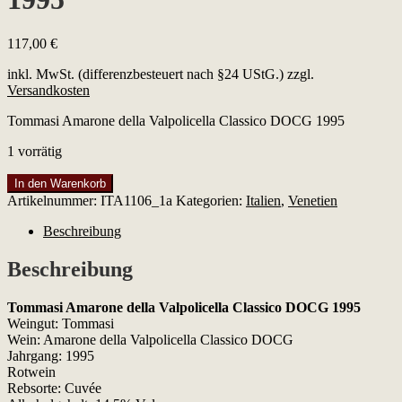
117,00
€
inkl. MwSt. (differenzbesteuert nach §24 UStG.)
zzgl.
Versandkosten
Tommasi Amarone della Valpolicella Classico DOCG 1995
1 vorrätig
Tommasi
In den Warenkorb
Amarone
Artikelnummer:
ITA1106_1a
Kategorien:
Italien
,
Venetien
della
Valpolicella
Beschreibung
Classico
DOCG
Beschreibung
1995
Menge
Tommasi Amarone della Valpolicella Classico DOCG 1995
Weingut: Tommasi
Wein: Amarone della Valpolicella Classico DOCG
Jahrgang: 1995
Rotwein
Rebsorte: Cuvée