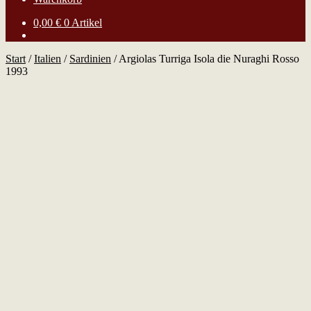
0,00
€
0 Artikel
Start
/
Italien
/
Sardinien
/
Argiolas Turriga Isola die Nuraghi Rosso
1993