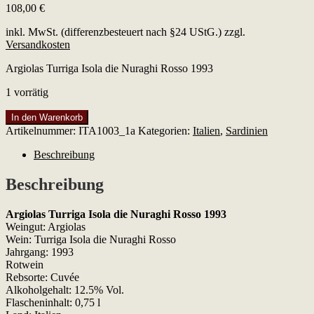
108,00
€
inkl. MwSt. (differenzbesteuert nach §24 UStG.)
zzgl.
Versandkosten
Argiolas Turriga Isola die Nuraghi Rosso 1993
1 vorrätig
Argiolas
In den Warenkorb
Turriga
Artikelnummer:
ITA1003_1a
Kategorien:
Italien
,
Sardinien
Isola
die
Beschreibung
Nuraghi
Rosso
Beschreibung
1993
Menge
Argiolas Turriga Isola die Nuraghi Rosso 1993
Weingut: Argiolas
Wein: Turriga Isola die Nuraghi Rosso
Jahrgang: 1993
Rotwein
Rebsorte: Cuvée
Alkoholgehalt: 12.5% Vol.
Flascheninhalt: 0,75 l