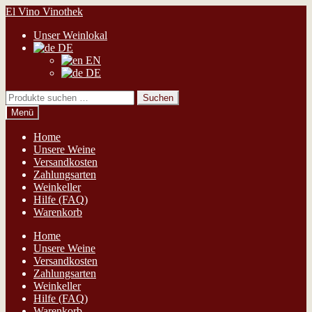
Zur
Zum
El Vino Vinothek
Navigation
Inhalt
Unser Weinlokal
springen
springen
DE
EN
DE
Suchen
Suchen
nach:
Menü
Home
Unsere Weine
Versandkosten
Zahlungsarten
Weinkeller
Hilfe (FAQ)
Warenkorb
Home
Unsere Weine
Versandkosten
Zahlungsarten
Weinkeller
Hilfe (FAQ)
Warenkorb