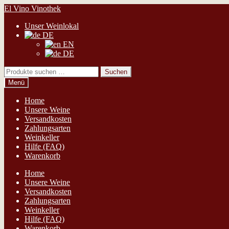
Zur
Zum
El Vino Vinothek
Navigation
Inhalt
Unser Weinlokal
springen
springen
DE
EN
DE
Suchen
Suchen
nach:
Menü
Home
Unsere Weine
Versandkosten
Zahlungsarten
Weinkeller
Hilfe (FAQ)
Warenkorb
Home
Unsere Weine
Versandkosten
Zahlungsarten
Weinkeller
Hilfe (FAQ)
Warenkorb