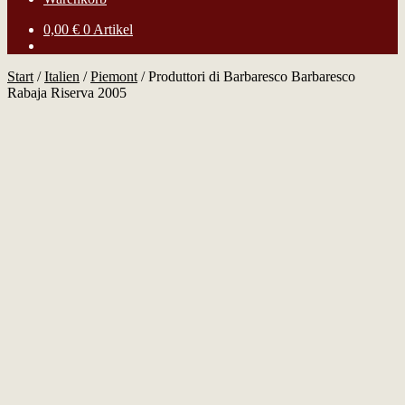
0,00
€
0 Artikel
Start
/
Italien
/
Piemont
/
Produttori di Barbaresco Barbaresco
Rabaja Riserva 2005