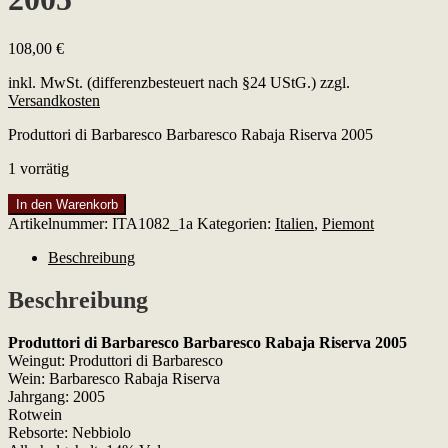
108,00
€
inkl. MwSt. (differenzbesteuert nach §24 UStG.)
zzgl.
Versandkosten
Produttori di Barbaresco Barbaresco Rabaja Riserva 2005
1 vorrätig
Produttori
In den Warenkorb
di
Artikelnummer:
ITA1082_1a
Kategorien:
Italien
,
Piemont
Barbaresco
Barbaresco
Beschreibung
Rabaja
Riserva
Beschreibung
2005
Menge
Produttori di Barbaresco Barbaresco Rabaja Riserva 2005
Weingut: Produttori di Barbaresco
Wein: Barbaresco Rabaja Riserva
Jahrgang: 2005
Rotwein
Rebsorte: Nebbiolo