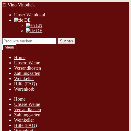
Zur
Zum
El Vino Vinothek
Navigation
Inhalt
Unser Weinlokal
springen
springen
DE
EN
DE
Suchen
Suchen
nach:
Menü
Home
Unsere Weine
Versandkosten
Zahlungsarten
Weinkeller
Hilfe (FAQ)
Warenkorb
Home
Unsere Weine
Versandkosten
Zahlungsarten
Weinkeller
Hilfe (FAQ)
Warenkorb