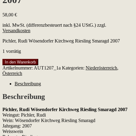
58,00
€
inkl. MwSt. (differenzbesteuert nach §24 UStG.)
zzgl.
Versandkosten
Pichler, Rudi Wösendorfer Kirchweg Riesling Smaragd 2007
1 vorrätig
Pichler,
In den Warenkorb
Rudi
Artikelnummer:
AUT1207_1a
Kategorien:
Niederösterreich
,
Wösendorfer
Österreich
Kirchweg
Riesling
Beschreibung
Smaragd
2007
Beschreibung
Menge
Pichler, Rudi Wösendorfer Kirchweg Riesling Smaragd 2007
Weingut: Pichler, Rudi
Wein: Wösendorfer Kirchweg Riesling Smaragd
Jahrgang: 2007
Weisswein