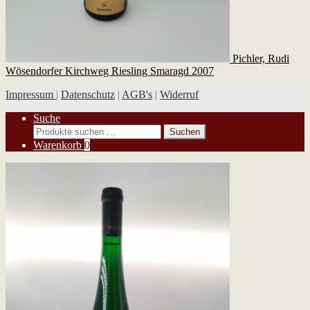
Pichler, Rudi
Wösendorfer Kirchweg Riesling Smaragd 2007
Impressum
|
Datenschutz
|
AGB's
|
Widerruf
Suche
Suchen
Suchen
nach:
Warenkorb
0