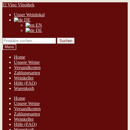
Zur
Zum
El Vino Vinothek
Navigation
Inhalt
Unser Weinlokal
springen
springen
DE
EN
DE
Suchen
Suchen
nach:
Menü
Home
Unsere Weine
Versandkosten
Zahlungsarten
Weinkeller
Hilfe (FAQ)
Warenkorb
Home
Unsere Weine
Versandkosten
Zahlungsarten
Weinkeller
Hilfe (FAQ)
Warenkorb