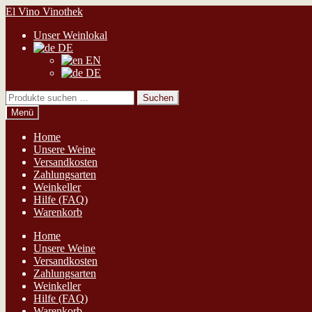
Zur
Zum
El Vino Vinothek
Navigation
Inhalt
Unser Weinlokal
springen
springen
DE
EN
DE
Suchen
Suchen
nach:
Menü
Home
Unsere Weine
Versandkosten
Zahlungsarten
Weinkeller
Hilfe (FAQ)
Warenkorb
Home
Unsere Weine
Versandkosten
Zahlungsarten
Weinkeller
Hilfe (FAQ)
Warenkorb