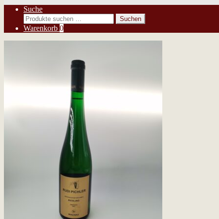
Suche
Suchen
Suchen
nach:
Warenkorb
0