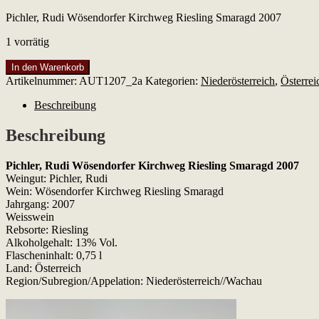
Pichler, Rudi Wösendorfer Kirchweg Riesling Smaragd 2007
1 vorrätig
Pichler,
In den Warenkorb
Rudi
Artikelnummer:
AUT1207_2a
Kategorien:
Niederösterreich
,
Österrei
Wösendorfer
Kirchweg
Beschreibung
Riesling
Smaragd
Beschreibung
2007
Menge
Pichler, Rudi Wösendorfer Kirchweg Riesling Smaragd 2007
Weingut: Pichler, Rudi
Wein: Wösendorfer Kirchweg Riesling Smaragd
Jahrgang: 2007
Weisswein
Rebsorte: Riesling
Alkoholgehalt: 13% Vol.
Flascheninhalt: 0,75 l
Land: Österreich
Region/Subregion/Appelation: Niederösterreich//Wachau