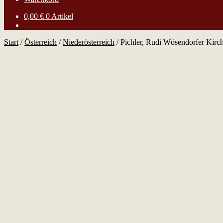
0,00
€
0 Artikel
Start
/
Österreich
/
Niederösterreich
/
Pichler, Rudi Wösendorfer Kir