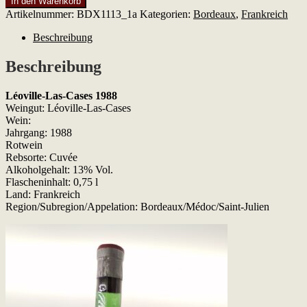
In den Warenkorb
Las-
Artikelnummer:
BDX1113_1a
Kategorien:
Bordeaux
,
Frankreich
Cases
1988
Beschreibung
Menge
Beschreibung
Léoville-Las-Cases 1988
Weingut: Léoville-Las-Cases
Wein:
Jahrgang: 1988
Rotwein
Rebsorte: Cuvée
Alkoholgehalt: 13% Vol.
Flascheninhalt: 0,75 l
Land: Frankreich
Region/Subregion/Appelation: Bordeaux/Médoc/Saint-Julien