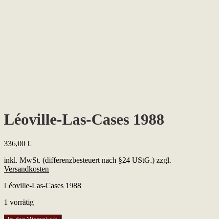
Léoville-Las-Cases 1988
336,00
€
inkl. MwSt. (differenzbesteuert nach §24 UStG.)
zzgl.
Versandkosten
Léoville-Las-Cases 1988
1 vorrätig
Léoville-