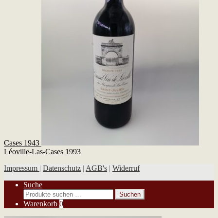
Cases 1943
Léoville-Las-Cases 1993
Impressum
|
Datenschutz
|
AGB's
|
Widerruf
Suche
Suchen
Suchen
nach:
Warenkorb
0