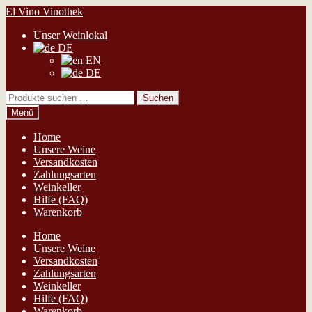
Zur
Zum
El Vino Vinothek
Navigation
Inhalt
Unser Weinlokal
springen
springen
DE
EN
DE
Suchen
Suchen
nach:
Menü
Home
Unsere Weine
Versandkosten
Zahlungsarten
Weinkeller
Hilfe (FAQ)
Warenkorb
Home
Unsere Weine
Versandkosten
Zahlungsarten
Weinkeller
Hilfe (FAQ)
Warenkorb