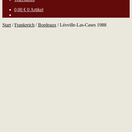
0,00
€
0 Artikel
Start
/
Frankreich
/
Bordeaux
/
Léoville-Las-Cases 1988