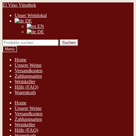
Zur
Zum
El Vino Vinothek
Navigation
Inhalt
Unser Weinlokal
springen
springen
DE
EN
DE
Suchen
Suchen
nach:
Menü
Home
Unsere Weine
Versandkosten
Zahlungsarten
Weinkeller
Hilfe (FAQ)
Warenkorb
Home
Unsere Weine
Versandkosten
Zahlungsarten
Weinkeller
Hilfe (FAQ)
Warenkorb