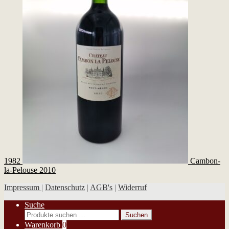
1982
Cambon-
la-Pelouse 2010
Impressum
|
Datenschutz
|
AGB's
|
Widerruf
Suche
Suchen
Suchen
nach:
Warenkorb
0