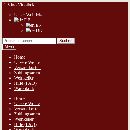
Zur
Zum
El Vino Vinothek
Navigation
Inhalt
Unser Weinlokal
springen
springen
DE
EN
DE
Suchen
Suchen
nach:
Menü
Home
Unsere Weine
Versandkosten
Zahlungsarten
Weinkeller
Hilfe (FAQ)
Warenkorb
Home
Unsere Weine
Versandkosten
Zahlungsarten
Weinkeller
Hilfe (FAQ)
Warenkorb