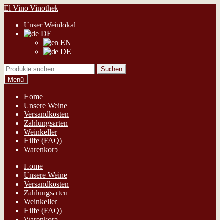
Zur
Zum
El Vino Vinothek
Navigation
Inhalt
Unser Weinlokal
springen
springen
DE
EN
DE
Suchen
Suchen
nach:
Menü
Home
Unsere Weine
Versandkosten
Zahlungsarten
Weinkeller
Hilfe (FAQ)
Warenkorb
Home
Unsere Weine
Versandkosten
Zahlungsarten
Weinkeller
Hilfe (FAQ)
Warenkorb