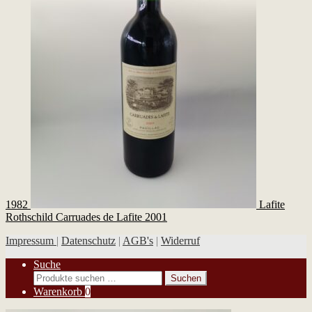
1982
Lafite
Rothschild Carruades de Lafite 2001
Impressum
|
Datenschutz
|
AGB's
|
Widerruf
Suche
Suchen
Suchen
nach:
Warenkorb
0