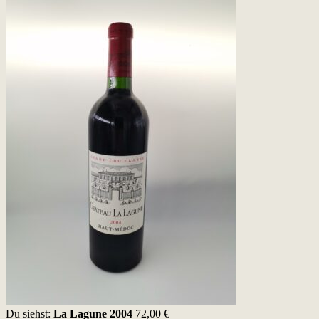
Du siehst:
La Lagune 2004
72,00
€