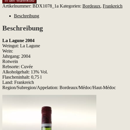
In den Warenkorb
Lagune
Artikelnummer:
BDX1078_1a
Kategorien:
Bordeaux
,
Frankreich
2004
Menge
Beschreibung
Beschreibung
La Lagune 2004
Weingut: La Lagune
Wein:
Jahrgang: 2004
Rotwein
Rebsorte: Cuvée
Alkoholgehalt: 13% Vol.
Flascheninhalt: 0,75 l
Land: Frankreich
Region/Subregion/Appelation: Bordeaux/Médoc/Haut-Médoc