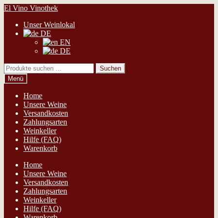
Zur
Zum
El Vino Vinothek
Navigation
Inhalt
Unser Weinlokal
springen
springen
DE
EN
DE
Suchen
Suchen
nach:
Menü
Home
Unsere Weine
Versandkosten
Zahlungsarten
Weinkeller
Hilfe (FAQ)
Warenkorb
Home
Unsere Weine
Versandkosten
Zahlungsarten
Weinkeller
Hilfe (FAQ)
Warenkorb