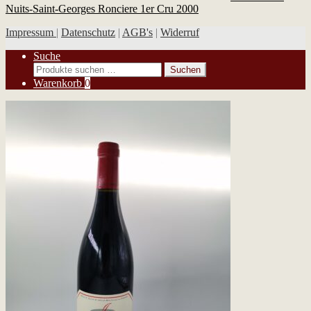
Nuits-Saint-Georges Ronciere 1er Cru 2000
Impressum
|
Datenschutz
|
AGB's
|
Widerruf
Suche
Suchen
Suchen
nach:
Warenkorb
0