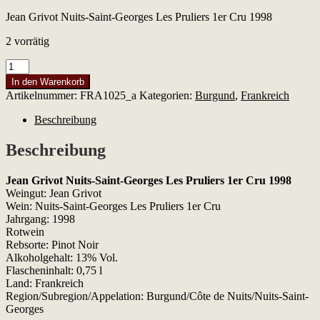
Jean Grivot Nuits-Saint-Georges Les Pruliers 1er Cru 1998
2 vorrätig
Jean
Grivot
In den Warenkorb
Nuits-
Artikelnummer:
FRA1025_a
Kategorien:
Burgund
,
Frankreich
Saint-
Georges
Beschreibung
Les
Pruliers
Beschreibung
1er
Cru
Jean Grivot Nuits-Saint-Georges Les Pruliers 1er Cru 1998
1998
Weingut: Jean Grivot
Menge
Wein: Nuits-Saint-Georges Les Pruliers 1er Cru
Jahrgang: 1998
Rotwein
Rebsorte: Pinot Noir
Alkoholgehalt: 13% Vol.
Flascheninhalt: 0,75 l
Land: Frankreich
Region/Subregion/Appelation: Burgund/Côte de Nuits/Nuits-Saint-
Georges