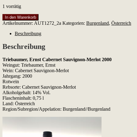
1 vorrätig
Triebaumer,
In den Warenkorb
Ernst
Artikelnummer:
AUT1272_2a
Kategorien:
Burgenland
,
Österreich
Cabernet
Sauvignon-
Beschreibung
Merlot
2000
Beschreibung
Menge
Triebaumer, Ernst Cabernet Sauvignon-Merlot 2000
Weingut: Triebaumer, Ernst
Wein: Cabernet Sauvignon-Merlot
Jahrgang: 2000
Rotwein
Rebsorte: Cabernet Sauvignon-Merlot
Alkoholgehalt: 14% Vol.
Flascheninhalt: 0,75 l
Land: Österreich
Region/Subregion/Appelation: Burgenland//Burgenland