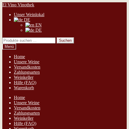
Zur
Zum
El Vino Vinothek
Navigation
Inhalt
Unser Weinlokal
springen
springen
DE
EN
DE
Suchen
Suchen
nach:
Menü
Home
Unsere Weine
Versandkosten
Zahlungsarten
Weinkeller
Hilfe (FAQ)
Warenkorb
Home
Unsere Weine
Versandkosten
Zahlungsarten
Weinkeller
Hilfe (FAQ)
Warenkorb