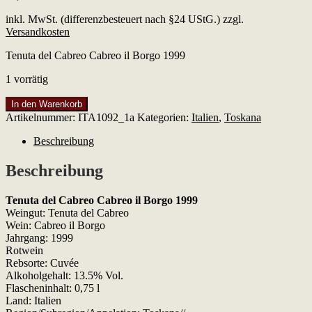
inkl. MwSt. (differenzbesteuert nach §24 UStG.)
zzgl.
Versandkosten
Tenuta del Cabreo Cabreo il Borgo 1999
1 vorrätig
Tenuta
In den Warenkorb
del
Artikelnummer:
ITA1092_1a
Kategorien:
Italien
,
Toskana
Cabreo
Cabreo
Beschreibung
il
Borgo
Beschreibung
1999
Menge
Tenuta del Cabreo Cabreo il Borgo 1999
Weingut: Tenuta del Cabreo
Wein: Cabreo il Borgo
Jahrgang: 1999
Rotwein
Rebsorte: Cuvée
Alkoholgehalt: 13.5% Vol.
Flascheninhalt: 0,75 l
Land: Italien