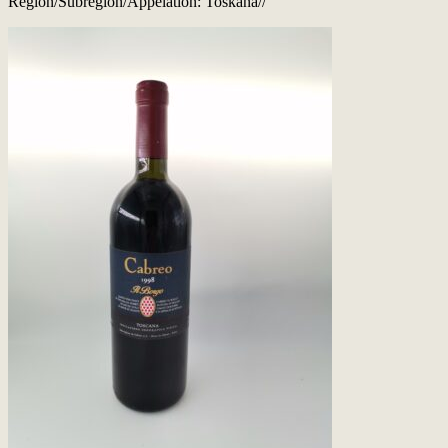
Region/Subregion/Appelation: Toskana//