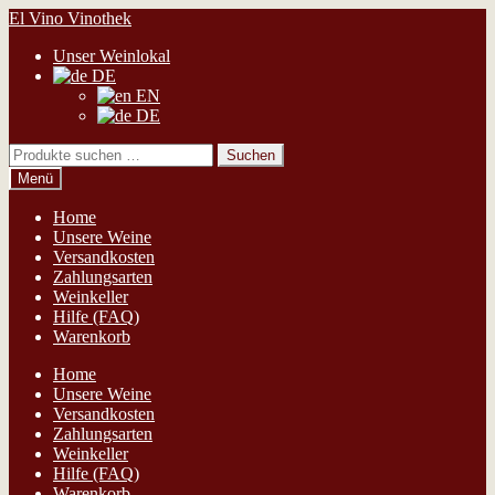
Zur
Zum
El Vino Vinothek
Navigation
Inhalt
Unser Weinlokal
springen
springen
DE
EN
DE
Suchen
Suchen
nach:
Menü
Home
Unsere Weine
Versandkosten
Zahlungsarten
Weinkeller
Hilfe (FAQ)
Warenkorb
Home
Unsere Weine
Versandkosten
Zahlungsarten
Weinkeller
Hilfe (FAQ)
Warenkorb