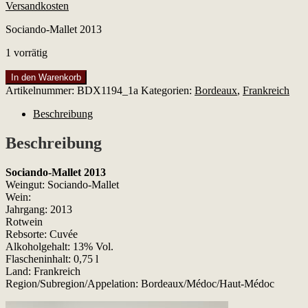
Versandkosten
Sociando-Mallet 2013
1 vorrätig
Sociando-
In den Warenkorb
Mallet
Artikelnummer:
BDX1194_1a
Kategorien:
Bordeaux
,
Frankreich
2013
Menge
Beschreibung
Beschreibung
Sociando-Mallet 2013
Weingut: Sociando-Mallet
Wein:
Jahrgang: 2013
Rotwein
Rebsorte: Cuvée
Alkoholgehalt: 13% Vol.
Flascheninhalt: 0,75 l
Land: Frankreich
Region/Subregion/Appelation: Bordeaux/Médoc/Haut-Médoc