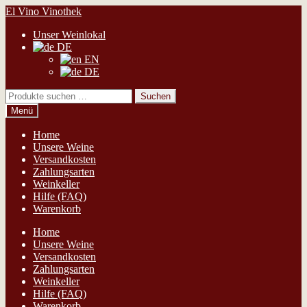
Zur
Zum
El Vino Vinothek
Navigation
Inhalt
Unser Weinlokal
springen
springen
DE
EN
DE
Suchen
Suchen
nach:
Menü
Home
Unsere Weine
Versandkosten
Zahlungsarten
Weinkeller
Hilfe (FAQ)
Warenkorb
Home
Unsere Weine
Versandkosten
Zahlungsarten
Weinkeller
Hilfe (FAQ)
Warenkorb