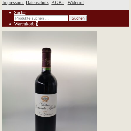
Impressum
|
Datenschutz
|
AGB's
|
Widerruf
Suche
Suchen
Suchen
nach:
Warenkorb
0