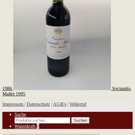
1986
Sociando-
Mallet 1995
Impressum
|
Datenschutz
|
AGB's
|
Widerruf
Suche
Suchen
Suchen
nach:
Warenkorb
0