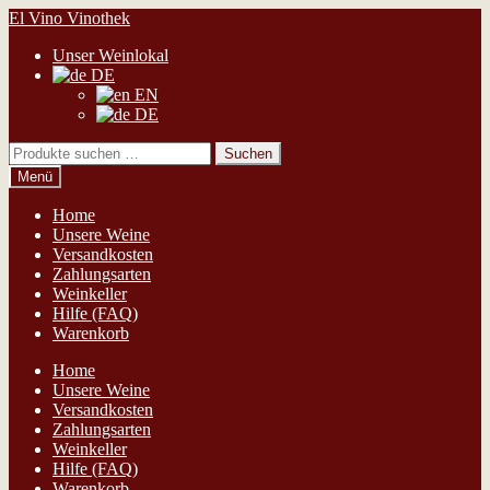
Zur
Zum
El Vino Vinothek
Navigation
Inhalt
Unser Weinlokal
springen
springen
DE
EN
DE
Suchen
Suchen
nach:
Menü
Home
Unsere Weine
Versandkosten
Zahlungsarten
Weinkeller
Hilfe (FAQ)
Warenkorb
Home
Unsere Weine
Versandkosten
Zahlungsarten
Weinkeller
Hilfe (FAQ)
Warenkorb