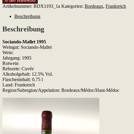
In den Warenkorb
Mallet
Artikelnummer:
BDX1193_1a
Kategorien:
Bordeaux
,
Frankreich
1995
Menge
Beschreibung
Beschreibung
Sociando-Mallet 1995
Weingut: Sociando-Mallet
Wein:
Jahrgang: 1995
Rotwein
Rebsorte: Cuvée
Alkoholgehalt: 12.5% Vol.
Flascheninhalt: 0,75 l
Land: Frankreich
Region/Subregion/Appelation: Bordeaux/Médoc/Haut-Médoc