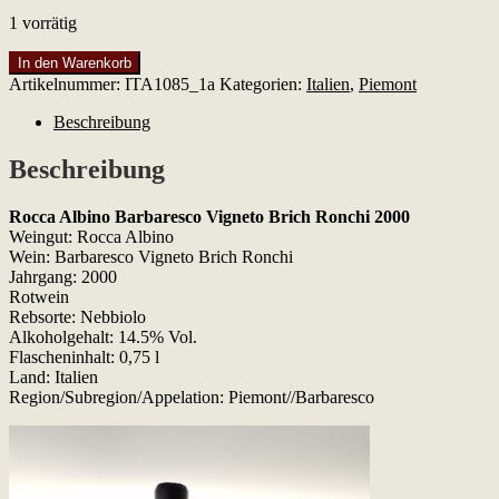
1 vorrätig
Rocca
In den Warenkorb
Albino
Artikelnummer:
ITA1085_1a
Kategorien:
Italien
,
Piemont
Barbaresco
Vigneto
Beschreibung
Brich
Ronchi
Beschreibung
2000
Menge
Rocca Albino Barbaresco Vigneto Brich Ronchi 2000
Weingut: Rocca Albino
Wein: Barbaresco Vigneto Brich Ronchi
Jahrgang: 2000
Rotwein
Rebsorte: Nebbiolo
Alkoholgehalt: 14.5% Vol.
Flascheninhalt: 0,75 l
Land: Italien
Region/Subregion/Appelation: Piemont//Barbaresco