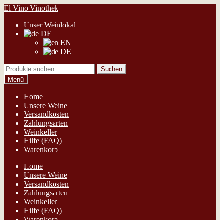
Zur
Zum
El Vino Vinothek
Navigation
Inhalt
Unser Weinlokal
springen
springen
DE
EN
DE
Suchen
Suchen
nach:
Menü
Home
Unsere Weine
Versandkosten
Zahlungsarten
Weinkeller
Hilfe (FAQ)
Warenkorb
Home
Unsere Weine
Versandkosten
Zahlungsarten
Weinkeller
Hilfe (FAQ)
Warenkorb