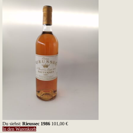
Du siehst:
Rieussec 1986
101,00
€
In den Warenkorb