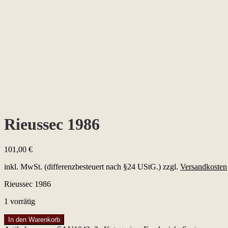
Rieussec 1986
101,00
€
inkl. MwSt. (differenzbesteuert nach §24 UStG.)
zzgl.
Versandkosten
Rieussec 1986
1 vorrätig
Rieussec
In den Warenkorb
1986