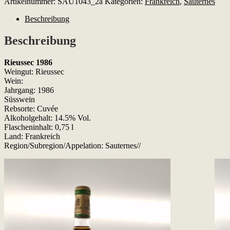
Artikelnummer:
SAU1043_2a
Kategorien:
Frankreich
,
Sauternes
Menge
Beschreibung
Beschreibung
Rieussec 1986
Weingut: Rieussec
Wein:
Jahrgang: 1986
Süsswein
Rebsorte: Cuvée
Alkoholgehalt: 14.5% Vol.
Flascheninhalt: 0,75 l
Land: Frankreich
Region/Subregion/Appelation: Sauternes//