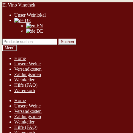
Zur
Zum
El Vino Vinothek
Navigation
Inhalt
Unser Weinlokal
springen
springen
DE
EN
DE
Suchen
Suchen
nach:
Menü
Home
Unsere Weine
Versandkosten
Zahlungsarten
Weinkeller
Hilfe (FAQ)
Warenkorb
Home
Unsere Weine
Versandkosten
Zahlungsarten
Weinkeller
Hilfe (FAQ)
Warenkorb