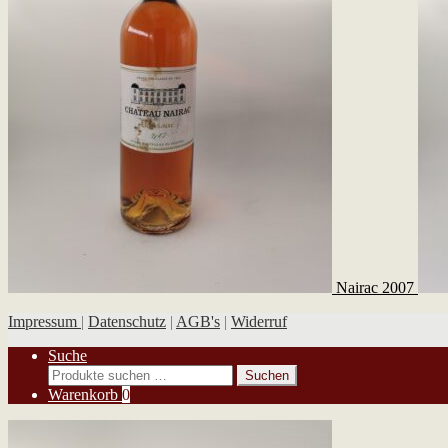
Nairac 2007
Impressum
|
Datenschutz
|
AGB's
|
Widerruf
Suche
Suchen
Suchen
nach:
Warenkorb
0