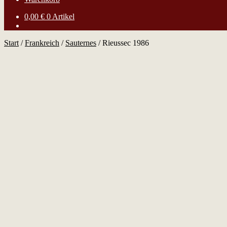
0,00
€
0 Artikel
Start
/
Frankreich
/
Sauternes
/
Rieussec 1986