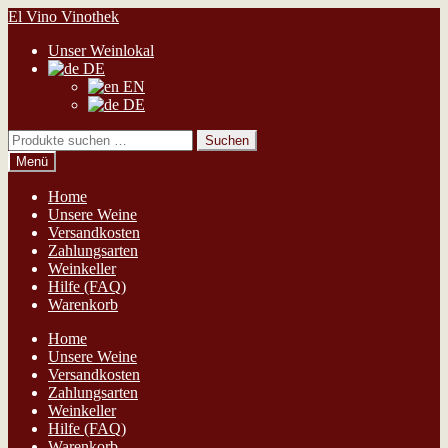
Zur
Zum
El Vino Vinothek
Navigation
Inhalt
Unser Weinlokal
springen
springen
DE
EN
DE
Suchen
Suchen
nach:
Menü
Home
Unsere Weine
Versandkosten
Zahlungsarten
Weinkeller
Hilfe (FAQ)
Warenkorb
Home
Unsere Weine
Versandkosten
Zahlungsarten
Weinkeller
Hilfe (FAQ)
Warenkorb