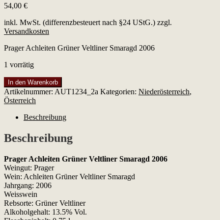
54,00
€
inkl. MwSt. (differenzbesteuert nach §24 UStG.)
zzgl.
Versandkosten
Prager Achleiten Grüner Veltliner Smaragd 2006
1 vorrätig
Prager
In den Warenkorb
Achleiten
Artikelnummer:
AUT1234_2a
Kategorien:
Niederösterreich
,
Grüner
Österreich
Veltliner
Smaragd
Beschreibung
2006
Menge
Beschreibung
Prager Achleiten Grüner Veltliner Smaragd 2006
Weingut: Prager
Wein: Achleiten Grüner Veltliner Smaragd
Jahrgang: 2006
Weisswein
Rebsorte: Grüner Veltliner
Alkoholgehalt: 13.5% Vol.