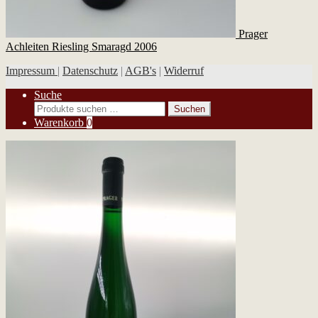
Prager
Achleiten Riesling Smaragd 2006
Impressum
|
Datenschutz
|
AGB's
|
Widerruf
Suche
Suchen
Suchen
nach:
Warenkorb
0