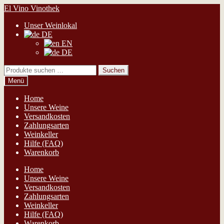
Zur
Zum
El Vino Vinothek
Navigation
Inhalt
Unser Weinlokal
springen
springen
DE
EN
DE
Suchen
Suchen
nach:
Menü
Home
Unsere Weine
Versandkosten
Zahlungsarten
Weinkeller
Hilfe (FAQ)
Warenkorb
Home
Unsere Weine
Versandkosten
Zahlungsarten
Weinkeller
Hilfe (FAQ)
Warenkorb