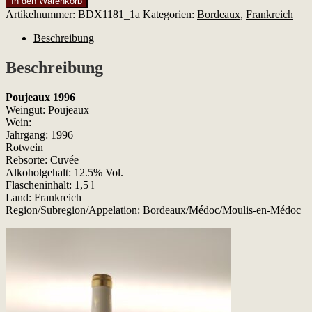
In den Warenkorb
1996
Artikelnummer:
BDX1181_1a
Kategorien:
Bordeaux
,
Frankreich
Menge
Beschreibung
Beschreibung
Poujeaux 1996
Weingut: Poujeaux
Wein:
Jahrgang: 1996
Rotwein
Rebsorte: Cuvée
Alkoholgehalt: 12.5% Vol.
Flascheninhalt: 1,5 l
Land: Frankreich
Region/Subregion/Appelation: Bordeaux/Médoc/Moulis-en-Médoc