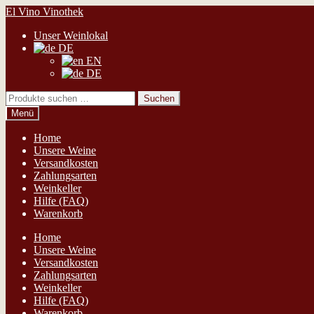
Zur
Zum
El Vino Vinothek
Navigation
Inhalt
Unser Weinlokal
springen
springen
DE
EN
DE
Suchen
Suchen
nach:
Menü
Home
Unsere Weine
Versandkosten
Zahlungsarten
Weinkeller
Hilfe (FAQ)
Warenkorb
Home
Unsere Weine
Versandkosten
Zahlungsarten
Weinkeller
Hilfe (FAQ)
Warenkorb