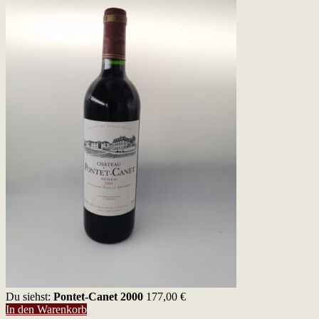
Du siehst:
Pontet-Canet 2000
177,00
€
In den Warenkorb