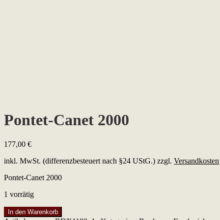
Pontet-Canet 2000
177,00
€
inkl. MwSt. (differenzbesteuert nach §24 UStG.)
zzgl.
Versandkosten
Pontet-Canet 2000
1 vorrätig
Pontet-
In den Warenkorb
Canet