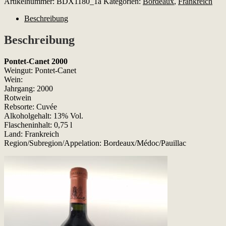
Artikelnummer:
BDX1180_1a
Kategorien:
Bordeaux
,
Frankreich
2000
Menge
Beschreibung
Beschreibung
Pontet-Canet 2000
Weingut: Pontet-Canet
Wein:
Jahrgang: 2000
Rotwein
Rebsorte: Cuvée
Alkoholgehalt: 13% Vol.
Flascheninhalt: 0,75 l
Land: Frankreich
Region/Subregion/Appelation: Bordeaux/Médoc/Pauillac