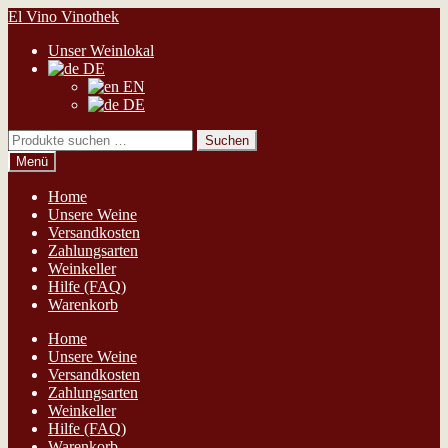
Zur
Zum
El Vino Vinothek
Navigation
Inhalt
Unser Weinlokal
springen
springen
DE
EN
DE
Suchen
Suchen
nach:
Menü
Home
Unsere Weine
Versandkosten
Zahlungsarten
Weinkeller
Hilfe (FAQ)
Warenkorb
Home
Unsere Weine
Versandkosten
Zahlungsarten
Weinkeller
Hilfe (FAQ)
Warenkorb