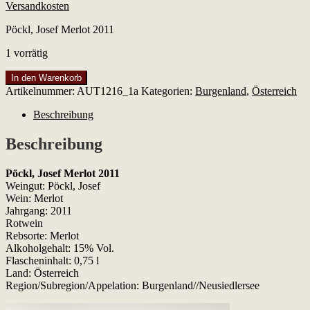
Versandkosten
Pöckl, Josef Merlot 2011
1 vorrätig
Pöckl,
In den Warenkorb
Josef
Artikelnummer:
AUT1216_1a
Kategorien:
Burgenland
,
Österreich
Merlot
2011
Beschreibung
Menge
Beschreibung
Pöckl, Josef Merlot 2011
Weingut: Pöckl, Josef
Wein: Merlot
Jahrgang: 2011
Rotwein
Rebsorte: Merlot
Alkoholgehalt: 15% Vol.
Flascheninhalt: 0,75 l
Land: Österreich
Region/Subregion/Appelation: Burgenland//Neusiedlersee