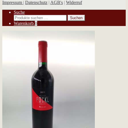
Impressum
|
Datenschutz
|
AGB's
|
Widerruf
Suche
Suchen
Suchen
nach:
Warenkorb
0