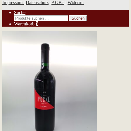
Impressum
|
Datenschutz
|
AGB's
|
Widerruf
Suche
Suchen
Suchen
nach:
Warenkorb
0