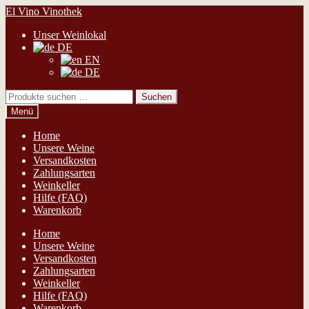
Zur
Zum
El Vino Vinothek
Navigation
Inhalt
Unser Weinlokal
springen
springen
DE
EN
DE
Suchen
Suchen
nach:
Menü
Home
Unsere Weine
Versandkosten
Zahlungsarten
Weinkeller
Hilfe (FAQ)
Warenkorb
Home
Unsere Weine
Versandkosten
Zahlungsarten
Weinkeller
Hilfe (FAQ)
Warenkorb