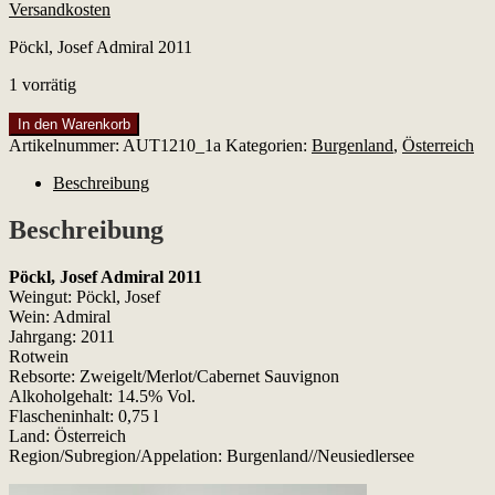
Versandkosten
Pöckl, Josef Admiral 2011
1 vorrätig
Pöckl,
In den Warenkorb
Josef
Artikelnummer:
AUT1210_1a
Kategorien:
Burgenland
,
Österreich
Admiral
2011
Beschreibung
Menge
Beschreibung
Pöckl, Josef Admiral 2011
Weingut: Pöckl, Josef
Wein: Admiral
Jahrgang: 2011
Rotwein
Rebsorte: Zweigelt/Merlot/Cabernet Sauvignon
Alkoholgehalt: 14.5% Vol.
Flascheninhalt: 0,75 l
Land: Österreich
Region/Subregion/Appelation: Burgenland//Neusiedlersee