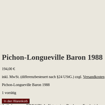
Pichon-Longueville Baron 1988
194,00
€
inkl. MwSt. (differenzbesteuert nach §24 UStG.)
zzgl.
Versandkosten
Pichon-Longueville Baron 1988
1 vorrätig
Pichon-
In den Warenkorb
Longueville