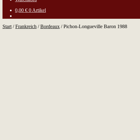
0,00
€
0 Artikel
Start
/
Frankreich
/
Bordeaux
/
Pichon-Longueville Baron 1988