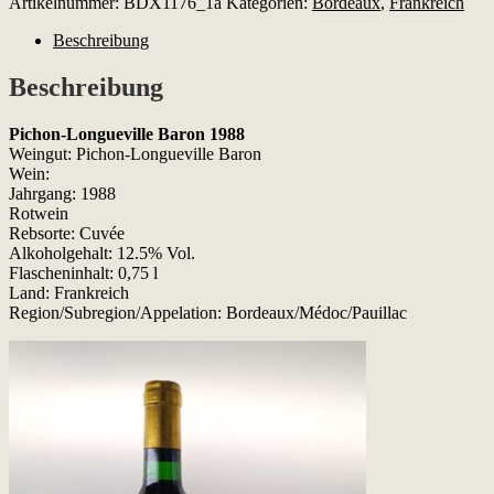
Artikelnummer:
BDX1176_1a
Kategorien:
Bordeaux
,
Frankreich
Baron
1988
Beschreibung
Menge
Beschreibung
Pichon-Longueville Baron 1988
Weingut: Pichon-Longueville Baron
Wein:
Jahrgang: 1988
Rotwein
Rebsorte: Cuvée
Alkoholgehalt: 12.5% Vol.
Flascheninhalt: 0,75 l
Land: Frankreich
Region/Subregion/Appelation: Bordeaux/Médoc/Pauillac