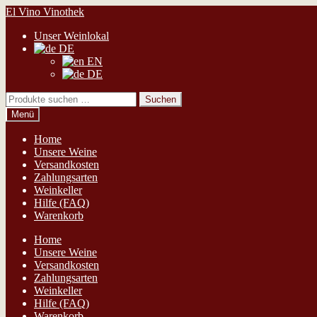
Zur
Zum
El Vino Vinothek
Navigation
Inhalt
Unser Weinlokal
springen
springen
DE
EN
DE
Suchen
Suchen
nach:
Menü
Home
Unsere Weine
Versandkosten
Zahlungsarten
Weinkeller
Hilfe (FAQ)
Warenkorb
Home
Unsere Weine
Versandkosten
Zahlungsarten
Weinkeller
Hilfe (FAQ)
Warenkorb