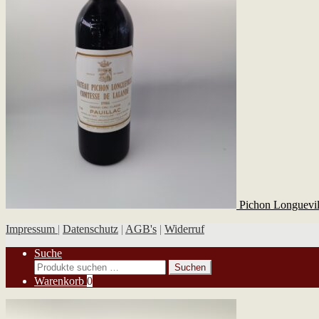
Pichon Longuevil
Impressum
|
Datenschutz
|
AGB's
|
Widerruf
Suche
Suchen
Suchen
nach:
Warenkorb
0