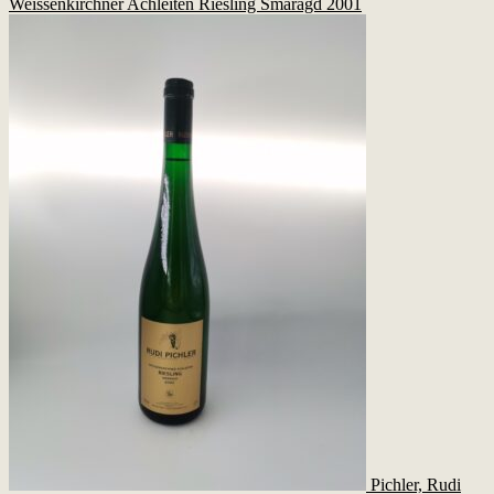
Weissenkirchner Achleiten Riesling Smaragd 2001
Pichler, Rudi