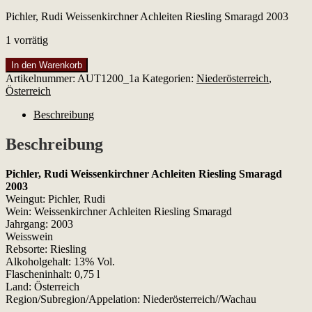
Pichler, Rudi Weissenkirchner Achleiten Riesling Smaragd 2003
1 vorrätig
Pichler,
In den Warenkorb
Rudi
Artikelnummer:
AUT1200_1a
Kategorien:
Niederösterreich
,
Weissenkirchner
Österreich
Achleiten
Riesling
Beschreibung
Smaragd
2003
Beschreibung
Menge
Pichler, Rudi Weissenkirchner Achleiten Riesling Smaragd
2003
Weingut: Pichler, Rudi
Wein: Weissenkirchner Achleiten Riesling Smaragd
Jahrgang: 2003
Weisswein
Rebsorte: Riesling
Alkoholgehalt: 13% Vol.
Flascheninhalt: 0,75 l
Land: Österreich
Region/Subregion/Appelation: Niederösterreich//Wachau