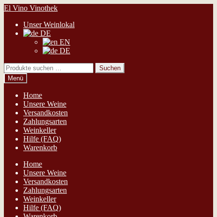
Zur
Zum
El Vino Vinothek
Navigation
Inhalt
Unser Weinlokal
springen
springen
DE
EN
DE
Suchen
Suchen
nach:
Menü
Home
Unsere Weine
Versandkosten
Zahlungsarten
Weinkeller
Hilfe (FAQ)
Warenkorb
Home
Unsere Weine
Versandkosten
Zahlungsarten
Weinkeller
Hilfe (FAQ)
Warenkorb