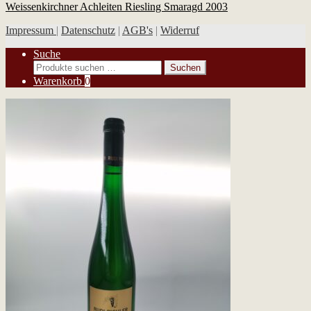
Weissenkirchner Achleiten Riesling Smaragd 2003
Impressum
|
Datenschutz
|
AGB's
|
Widerruf
Suche
Suchen
Suchen
nach:
Warenkorb
0