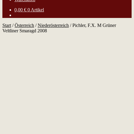
0,00
€
0 Artikel
Start
/
Österreich
/
Niederösterreich
/
Pichler, F.X. M Grüner
Veltliner Smaragd 2008