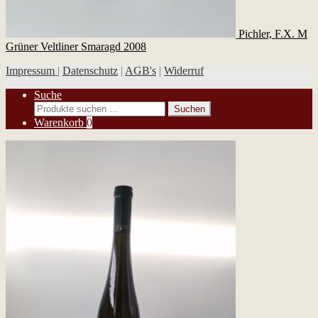
Pichler, F.X. M
Grüner Veltliner Smaragd 2008
Impressum
|
Datenschutz
|
AGB's
|
Widerruf
Suche
Suchen
Suchen
nach:
Warenkorb
0