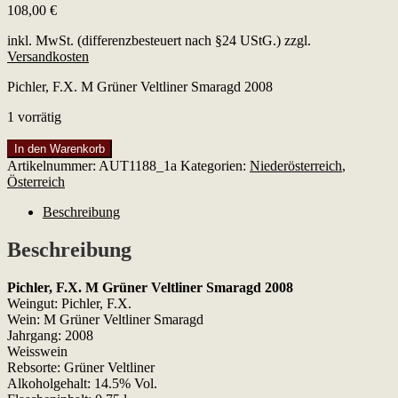
108,00
€
inkl. MwSt. (differenzbesteuert nach §24 UStG.)
zzgl.
Versandkosten
Pichler, F.X. M Grüner Veltliner Smaragd 2008
1 vorrätig
Pichler,
In den Warenkorb
F.X.
Artikelnummer:
AUT1188_1a
Kategorien:
Niederösterreich
,
M
Österreich
Grüner
Veltliner
Beschreibung
Smaragd
2008
Beschreibung
Menge
Pichler, F.X. M Grüner Veltliner Smaragd 2008
Weingut: Pichler, F.X.
Wein: M Grüner Veltliner Smaragd
Jahrgang: 2008
Weisswein
Rebsorte: Grüner Veltliner
Alkoholgehalt: 14.5% Vol.