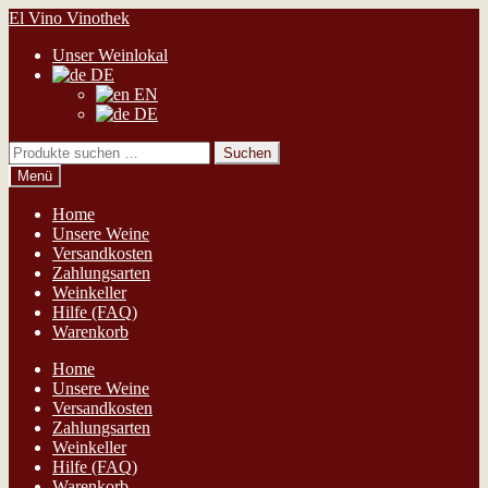
Zur
Zum
El Vino Vinothek
Navigation
Inhalt
Unser Weinlokal
springen
springen
DE
EN
DE
Suchen
Suchen
nach:
Menü
Home
Unsere Weine
Versandkosten
Zahlungsarten
Weinkeller
Hilfe (FAQ)
Warenkorb
Home
Unsere Weine
Versandkosten
Zahlungsarten
Weinkeller
Hilfe (FAQ)
Warenkorb