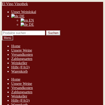
Zur
Zum
El Vino Vinothek
Navigation
Inhalt
Unser Weinlokal
springen
springen
DE
EN
DE
Suchen
Suchen
nach:
Menü
Home
Unsere Weine
Versandkosten
Zahlungsarten
Weinkeller
Hilfe (FAQ)
Warenkorb
Home
Unsere Weine
Versandkosten
Zahlungsarten
Weinkeller
Hilfe (FAQ)
Warenkorb