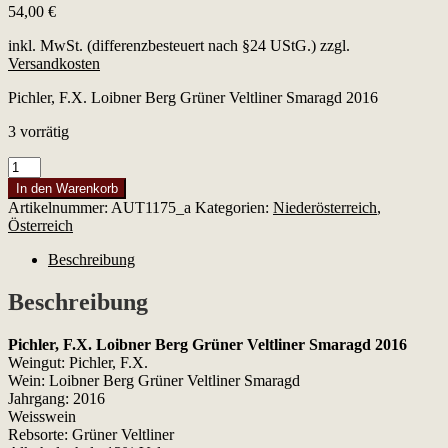
54,00
€
inkl. MwSt. (differenzbesteuert nach §24 UStG.)
zzgl.
Versandkosten
Pichler, F.X. Loibner Berg Grüner Veltliner Smaragd 2016
3 vorrätig
Pichler,
F.X.
In den Warenkorb
Loibner
Artikelnummer:
AUT1175_a
Kategorien:
Niederösterreich
,
Berg
Österreich
Grüner
Veltliner
Beschreibung
Smaragd
2016
Beschreibung
Menge
Pichler, F.X. Loibner Berg Grüner Veltliner Smaragd 2016
Weingut: Pichler, F.X.
Wein: Loibner Berg Grüner Veltliner Smaragd
Jahrgang: 2016
Weisswein
Rebsorte: Grüner Veltliner