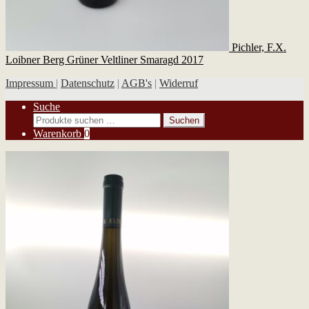
Pichler, F.X.
Loibner Berg Grüner Veltliner Smaragd 2017
Impressum
|
Datenschutz
|
AGB's
|
Widerruf
Suche
Suchen
Suchen
nach:
Warenkorb
0