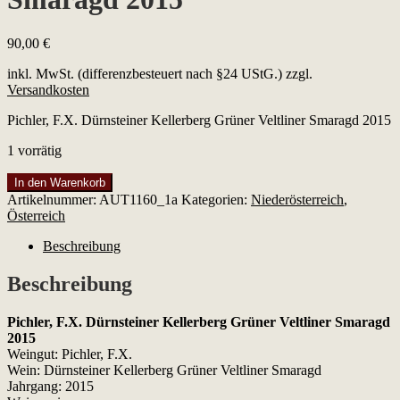
90,00
€
inkl. MwSt. (differenzbesteuert nach §24 UStG.)
zzgl.
Versandkosten
Pichler, F.X. Dürnsteiner Kellerberg Grüner Veltliner Smaragd 2015
1 vorrätig
Pichler,
In den Warenkorb
F.X.
Artikelnummer:
AUT1160_1a
Kategorien:
Niederösterreich
,
Dürnsteiner
Österreich
Kellerberg
Grüner
Beschreibung
Veltliner
Smaragd
Beschreibung
2015
Menge
Pichler, F.X. Dürnsteiner Kellerberg Grüner Veltliner Smaragd
2015
Weingut: Pichler, F.X.
Wein: Dürnsteiner Kellerberg Grüner Veltliner Smaragd
Jahrgang: 2015