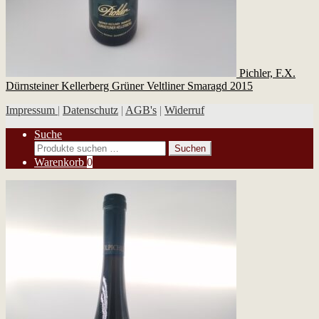
Pichler, F.X.
Dürnsteiner Kellerberg Grüner Veltliner Smaragd 2015
Impressum
|
Datenschutz
|
AGB's
|
Widerruf
Suche
Suchen
Suchen
nach:
Warenkorb
0