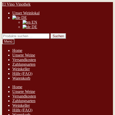
Zur
Zum
El Vino Vinothek
Navigation
Inhalt
Unser Weinlokal
springen
springen
DE
EN
DE
Suchen
Suchen
nach:
Menü
Home
Unsere Weine
Versandkosten
Zahlungsarten
Weinkeller
Hilfe (FAQ)
Warenkorb
Home
Unsere Weine
Versandkosten
Zahlungsarten
Weinkeller
Hilfe (FAQ)
Warenkorb