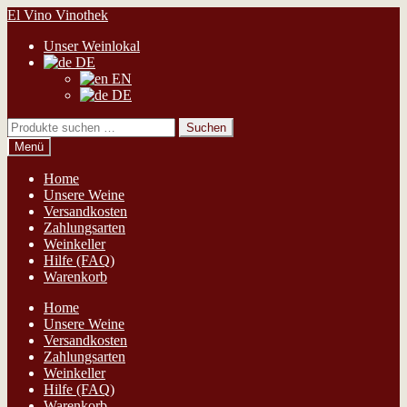
Zur
Zum
El Vino Vinothek
Navigation
Inhalt
Unser Weinlokal
springen
springen
DE
EN
DE
Suchen
Suchen
nach:
Menü
Home
Unsere Weine
Versandkosten
Zahlungsarten
Weinkeller
Hilfe (FAQ)
Warenkorb
Home
Unsere Weine
Versandkosten
Zahlungsarten
Weinkeller
Hilfe (FAQ)
Warenkorb