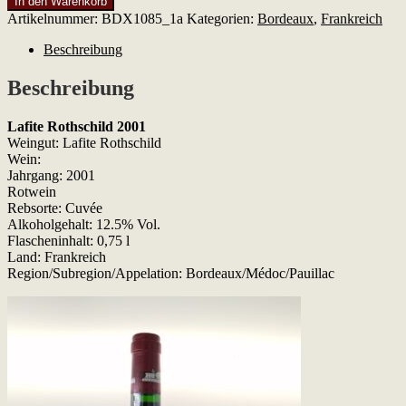
In den Warenkorb
Rothschild
Artikelnummer:
BDX1085_1a
Kategorien:
Bordeaux
,
Frankreich
2001
Menge
Beschreibung
Beschreibung
Lafite Rothschild 2001
Weingut: Lafite Rothschild
Wein:
Jahrgang: 2001
Rotwein
Rebsorte: Cuvée
Alkoholgehalt: 12.5% Vol.
Flascheninhalt: 0,75 l
Land: Frankreich
Region/Subregion/Appelation: Bordeaux/Médoc/Pauillac