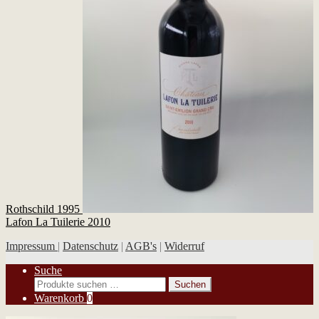
Rothschild 1995
Lafon La Tuilerie 2010
Impressum
|
Datenschutz
|
AGB's
|
Widerruf
Suche
Suchen
Suchen
nach:
Warenkorb
0