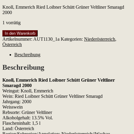
Knoll, Emmerich Ried Loibner Schütt Grüner Veltliner Smaragd
2000
1 vorrätig
Knoll,
In den Warenkorb
Emmerich
Artikelnummer:
AUT1130_1a
Kategorien:
Niederösterreich
,
Ried
Österreich
Loibner
Schütt
Beschreibung
Grüner
Veltliner
Beschreibung
Smaragd
2000
Knoll, Emmerich Ried Loibner Schütt Grüner Veltliner
Menge
Smaragd 2000
Weingut: Knoll, Emmerich
Wein: Ried Loibner Schütt Grüner Veltliner Smaragd
Jahrgang: 2000
Weisswein
Rebsorte: Grüner Veltliner
Alkoholgehalt: 13.5% Vol.
Flascheninhalt: 1,5 l
Land: Österreich
Region/Subregion/Appelation: Niederösterreich//Wachau