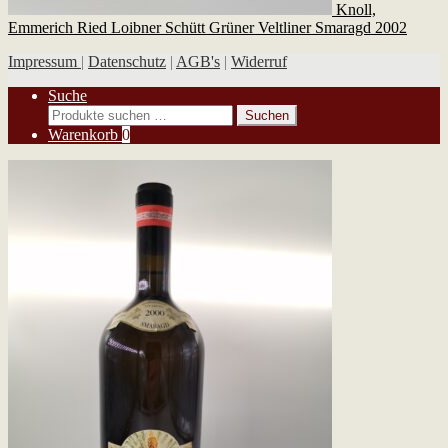
Knoll,
Emmerich Ried Loibner Schütt Grüner Veltliner Smaragd 2002
Impressum
|
Datenschutz
|
AGB's
|
Widerruf
Suche
Suchen
Suchen
nach:
Warenkorb
0