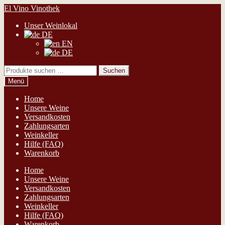
Zur
Zum
El Vino Vinothek
Navigation
Inhalt
Unser Weinlokal
springen
springen
DE
EN
DE
Suchen
Suchen
nach:
Menü
Home
Unsere Weine
Versandkosten
Zahlungsarten
Weinkeller
Hilfe (FAQ)
Warenkorb
Home
Unsere Weine
Versandkosten
Zahlungsarten
Weinkeller
Hilfe (FAQ)
Warenkorb