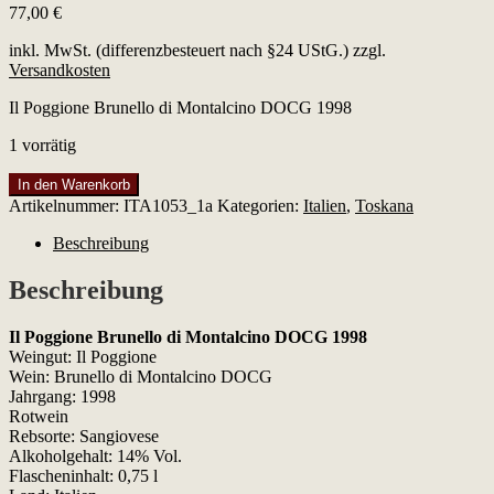
77,00
€
inkl. MwSt. (differenzbesteuert nach §24 UStG.)
zzgl.
Versandkosten
Il Poggione Brunello di Montalcino DOCG 1998
1 vorrätig
Il
In den Warenkorb
Poggione
Artikelnummer:
ITA1053_1a
Kategorien:
Italien
,
Toskana
Brunello
di
Beschreibung
Montalcino
DOCG
Beschreibung
1998
Menge
Il Poggione Brunello di Montalcino DOCG 1998
Weingut: Il Poggione
Wein: Brunello di Montalcino DOCG
Jahrgang: 1998
Rotwein
Rebsorte: Sangiovese
Alkoholgehalt: 14% Vol.
Flascheninhalt: 0,75 l