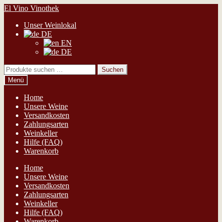
Zur
Zum
El Vino Vinothek
Navigation
Inhalt
Unser Weinlokal
springen
springen
DE
EN
DE
Suchen
Suchen
nach:
Menü
Home
Unsere Weine
Versandkosten
Zahlungsarten
Weinkeller
Hilfe (FAQ)
Warenkorb
Home
Unsere Weine
Versandkosten
Zahlungsarten
Weinkeller
Hilfe (FAQ)
Warenkorb