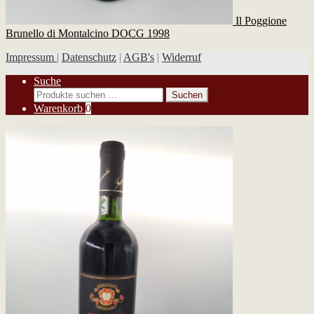
Il Poggione
Brunello di Montalcino DOCG 1998
Impressum
|
Datenschutz
|
AGB's
|
Widerruf
Suche
Suchen
Suchen
nach:
Warenkorb
0