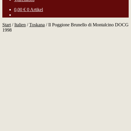
0,00
€
0 Artikel
Start
/
Italien
/
Toskana
/
Il Poggione Brunello di Montalcino DOCG
1998