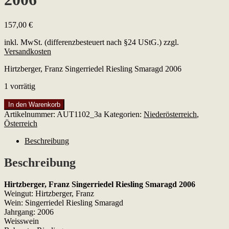
157,00
€
inkl. MwSt. (differenzbesteuert nach §24 UStG.)
zzgl.
Versandkosten
Hirtzberger, Franz Singerriedel Riesling Smaragd 2006
1 vorrätig
Hirtzberger,
In den Warenkorb
Franz
Artikelnummer:
AUT1102_3a
Kategorien:
Niederösterreich
,
Singerriedel
Österreich
Riesling
Smaragd
Beschreibung
2006
Menge
Beschreibung
Hirtzberger, Franz Singerriedel Riesling Smaragd 2006
Weingut: Hirtzberger, Franz
Wein: Singerriedel Riesling Smaragd
Jahrgang: 2006
Weisswein