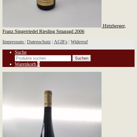
Hirtzberger,
Franz Singerriedel Riesling Smaragd 2006
Impressum
|
Datenschutz
|
AGB's
|
Widerruf
Suche
Suchen
Suchen
nach:
Warenkorb
0