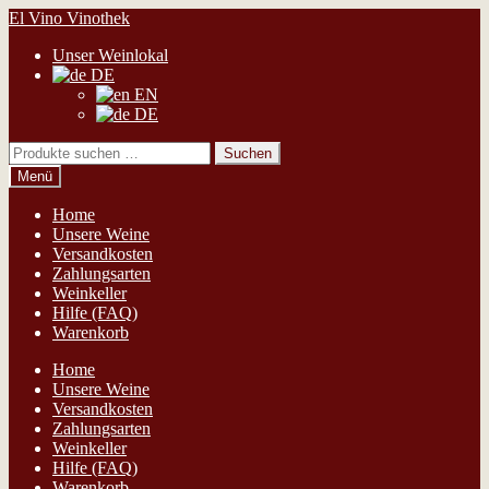
Zur
Zum
El Vino Vinothek
Navigation
Inhalt
Unser Weinlokal
springen
springen
DE
EN
DE
Suchen
Suchen
nach:
Menü
Home
Unsere Weine
Versandkosten
Zahlungsarten
Weinkeller
Hilfe (FAQ)
Warenkorb
Home
Unsere Weine
Versandkosten
Zahlungsarten
Weinkeller
Hilfe (FAQ)
Warenkorb