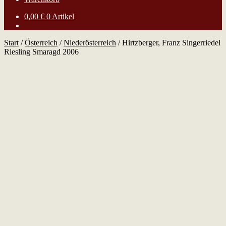
0,00
€
0 Artikel
Start
/
Österreich
/
Niederösterreich
/
Hirtzberger, Franz Singerriedel
Riesling Smaragd 2006