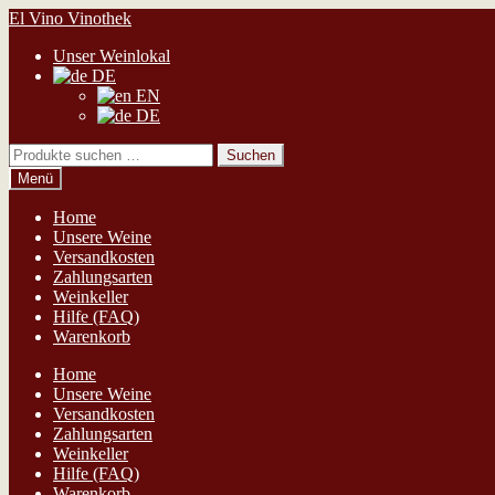
Zur
Zum
El Vino Vinothek
Navigation
Inhalt
Unser Weinlokal
springen
springen
DE
EN
DE
Suchen
Suchen
nach:
Menü
Home
Unsere Weine
Versandkosten
Zahlungsarten
Weinkeller
Hilfe (FAQ)
Warenkorb
Home
Unsere Weine
Versandkosten
Zahlungsarten
Weinkeller
Hilfe (FAQ)
Warenkorb