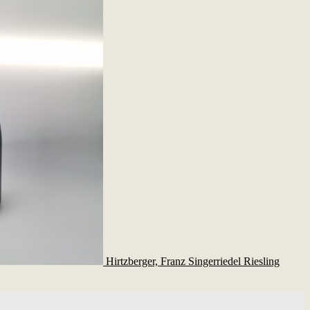
Hirtzberger, Franz Singerriedel Riesling