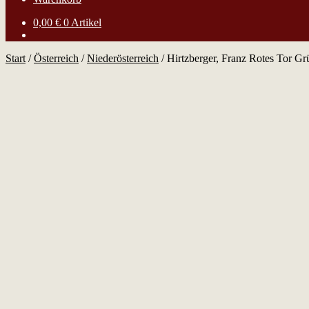
0,00
€
0 Artikel
Start
/
Österreich
/
Niederösterreich
/
Hirtzberger, Franz Rotes Tor Gr