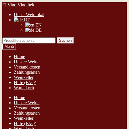
Zur
Zum
El Vino Vinothek
Navigation
Inhalt
Unser Weinlokal
springen
springen
DE
EN
DE
Suchen
Suchen
nach:
Menü
Home
Unsere Weine
Versandkosten
Zahlungsarten
Weinkeller
Hilfe (FAQ)
Warenkorb
Home
Unsere Weine
Versandkosten
Zahlungsarten
Weinkeller
Hilfe (FAQ)
Warenkorb