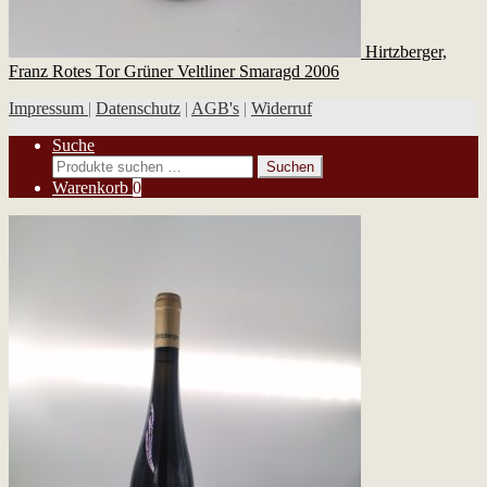
Hirtzberger,
Franz Rotes Tor Grüner Veltliner Smaragd 2006
Impressum
|
Datenschutz
|
AGB's
|
Widerruf
Suche
Suchen
Suchen
nach:
Warenkorb
0