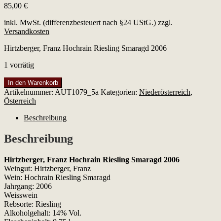
85,00
€
inkl. MwSt. (differenzbesteuert nach §24 UStG.)
zzgl.
Versandkosten
Hirtzberger, Franz Hochrain Riesling Smaragd 2006
1 vorrätig
Hirtzberger,
In den Warenkorb
Franz
Artikelnummer:
AUT1079_5a
Kategorien:
Niederösterreich
,
Hochrain
Österreich
Riesling
Smaragd
Beschreibung
2006
Menge
Beschreibung
Hirtzberger, Franz Hochrain Riesling Smaragd 2006
Weingut: Hirtzberger, Franz
Wein: Hochrain Riesling Smaragd
Jahrgang: 2006
Weisswein
Rebsorte: Riesling
Alkoholgehalt: 14% Vol.