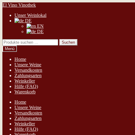
Zur
Zum
El Vino Vinothek
Navigation
Inhalt
Unser Weinlokal
springen
springen
DE
EN
DE
Suchen
Suchen
nach:
Menü
Home
Unsere Weine
Versandkosten
Zahlungsarten
Weinkeller
Hilfe (FAQ)
Warenkorb
Home
Unsere Weine
Versandkosten
Zahlungsarten
Weinkeller
Hilfe (FAQ)
Warenkorb