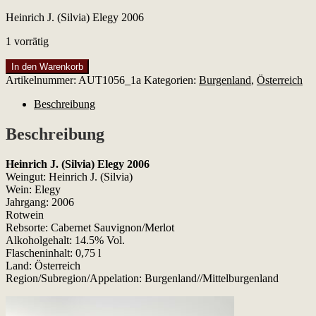
Heinrich J. (Silvia) Elegy 2006
1 vorrätig
Heinrich
In den Warenkorb
J.
Artikelnummer:
AUT1056_1a
Kategorien:
Burgenland
,
Österreich
(Silvia)
Elegy
Beschreibung
2006
Menge
Beschreibung
Heinrich J. (Silvia) Elegy 2006
Weingut: Heinrich J. (Silvia)
Wein: Elegy
Jahrgang: 2006
Rotwein
Rebsorte: Cabernet Sauvignon/Merlot
Alkoholgehalt: 14.5% Vol.
Flascheninhalt: 0,75 l
Land: Österreich
Region/Subregion/Appelation: Burgenland//Mittelburgenland