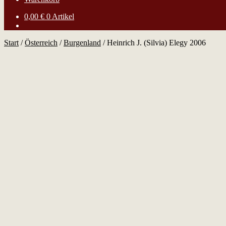
0,00
€
0 Artikel
Start
/
Österreich
/
Burgenland
/
Heinrich J. (Silvia) Elegy 2006