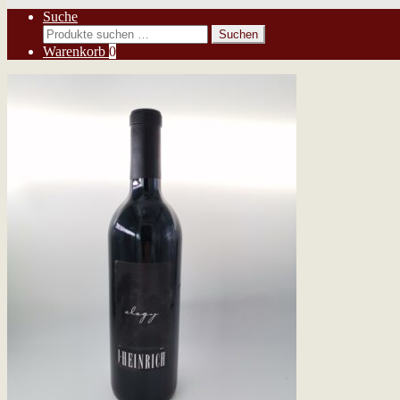
Suche
Suchen
Suchen
nach:
Warenkorb
0