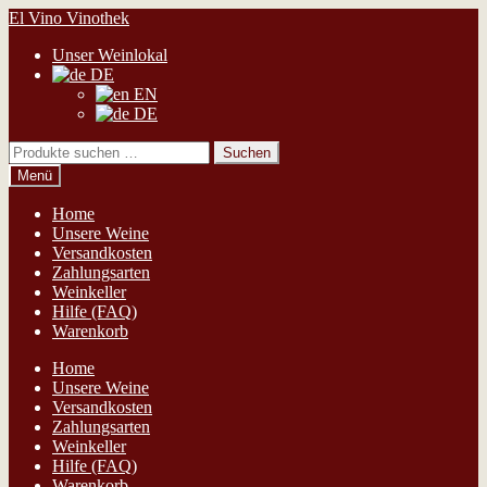
Zur
Zum
El Vino Vinothek
Navigation
Inhalt
Unser Weinlokal
springen
springen
DE
EN
DE
Suchen
Suchen
nach:
Menü
Home
Unsere Weine
Versandkosten
Zahlungsarten
Weinkeller
Hilfe (FAQ)
Warenkorb
Home
Unsere Weine
Versandkosten
Zahlungsarten
Weinkeller
Hilfe (FAQ)
Warenkorb