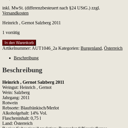
inkl. MwSt. (differenzbesteuert nach §24 UStG.)
zzgl.
Versandkosten
Heinrich , Gernot Salzberg 2011
1 vorrätig
Heinrich
In den Warenkorb
,
Artikelnummer:
AUT1046_2a
Kategorien:
Burgenland
,
Österreich
Gernot
Salzberg
Beschreibung
2011
Menge
Beschreibung
Heinrich , Gernot Salzberg 2011
Weingut: Heinrich , Gernot
Wein: Salzberg
Jahrgang: 2011
Rotwein
Rebsorte: Blaufränkisch/Merlot
Alkoholgehalt: 14% Vol.
Flascheninhalt: 0,75 l
Land: Österreich