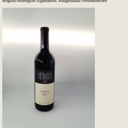
Region/Subregion/Appelation: Burgenland//Neusiedlersee