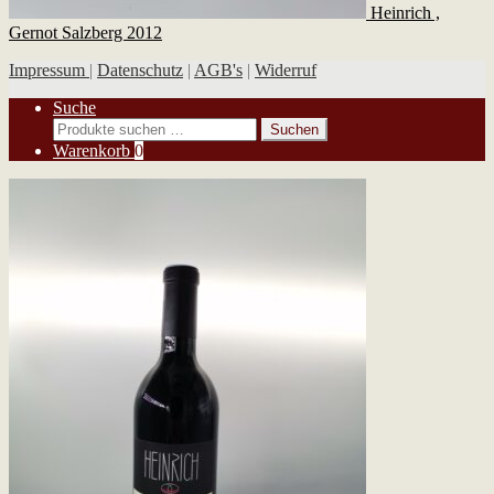
Heinrich ,
Gernot Salzberg 2012
Impressum
|
Datenschutz
|
AGB's
|
Widerruf
Suche
Suchen
Suchen
nach:
Warenkorb
0