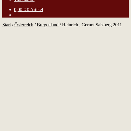
0,00
€
0 Artikel
Start
/
Österreich
/
Burgenland
/
Heinrich , Gernot Salzberg 2011