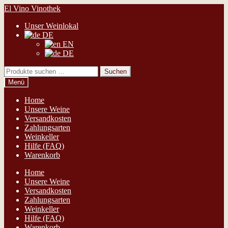
Zur
Zum
El Vino Vinothek
Navigation
Inhalt
Unser Weinlokal
springen
springen
DE
EN
DE
Suchen
Suchen
nach:
Menü
Home
Unsere Weine
Versandkosten
Zahlungsarten
Weinkeller
Hilfe (FAQ)
Warenkorb
Home
Unsere Weine
Versandkosten
Zahlungsarten
Weinkeller
Hilfe (FAQ)
Warenkorb