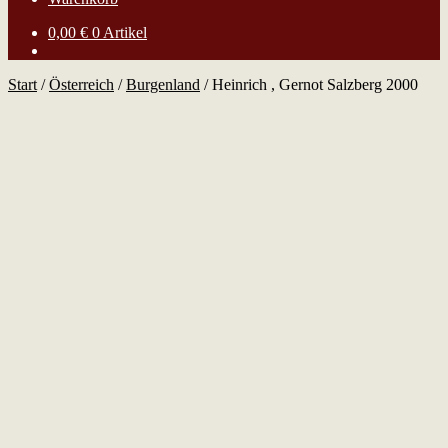
0,00
€
0 Artikel
Start
/
Österreich
/
Burgenland
/
Heinrich , Gernot Salzberg 2000