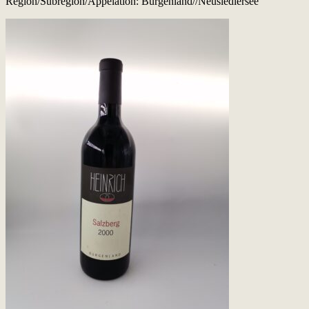
Region/Subregion/Appelation: Burgenland//Neusiedlersee