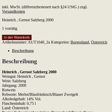
inkl. MwSt. (differenzbesteuert nach §24 UStG.)
zzgl.
Versandkosten
Heinrich , Gernot Salzberg 2000
1 vorrätig
Heinrich
In den Warenkorb
,
Artikelnummer:
AUT1040_2a
Kategorien:
Burgenland
,
Österreich
Gernot
Salzberg
Beschreibung
2000
Menge
Beschreibung
Heinrich , Gernot Salzberg 2000
Weingut: Heinrich , Gernot
Wein: Salzberg
Jahrgang: 2000
Rotwein
Rebsorte: Merlot/Blaufränkisch/Blauer Zweigelt
Alkoholgehalt: 14% Vol.
Flascheninhalt: 0,75 l
Land: Österreich