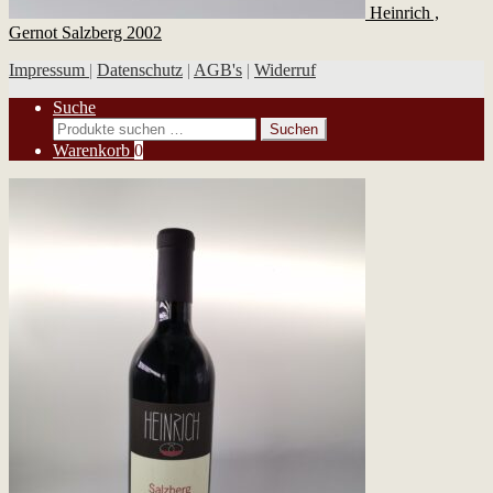
Heinrich ,
Gernot Salzberg 2002
Impressum
|
Datenschutz
|
AGB's
|
Widerruf
Suche
Suchen
Suchen
nach:
Warenkorb
0