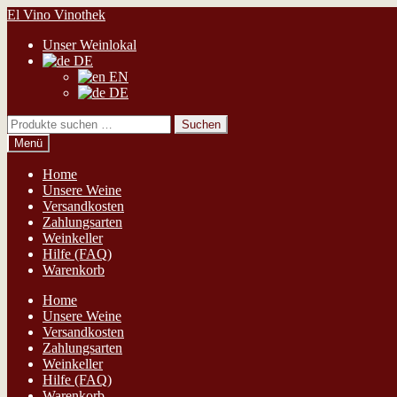
Zur
Zum
El Vino Vinothek
Navigation
Inhalt
Unser Weinlokal
springen
springen
DE
EN
DE
Suchen
Suchen
nach:
Menü
Home
Unsere Weine
Versandkosten
Zahlungsarten
Weinkeller
Hilfe (FAQ)
Warenkorb
Home
Unsere Weine
Versandkosten
Zahlungsarten
Weinkeller
Hilfe (FAQ)
Warenkorb