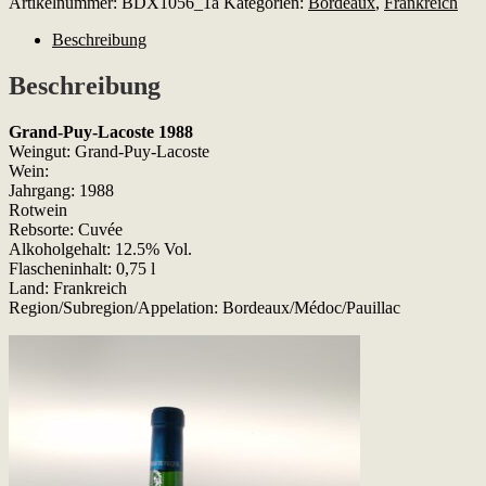
Artikelnummer:
BDX1056_1a
Kategorien:
Bordeaux
,
Frankreich
Lacoste
1988
Beschreibung
Menge
Beschreibung
Grand-Puy-Lacoste 1988
Weingut: Grand-Puy-Lacoste
Wein:
Jahrgang: 1988
Rotwein
Rebsorte: Cuvée
Alkoholgehalt: 12.5% Vol.
Flascheninhalt: 0,75 l
Land: Frankreich
Region/Subregion/Appelation: Bordeaux/Médoc/Pauillac