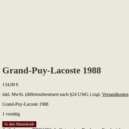
Grand-Puy-Lacoste 1988
134,00
€
inkl. MwSt. (differenzbesteuert nach §24 UStG.)
zzgl.
Versandkosten
Grand-Puy-Lacoste 1988
1 vorrätig
Grand-
In den Warenkorb
Puy-