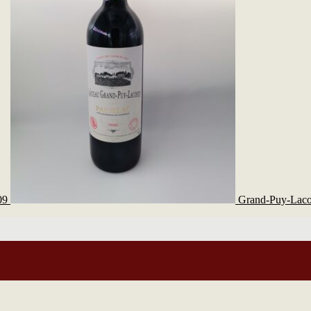
09
Grand-Puy-Laco