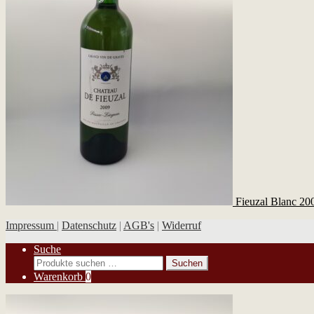
Fieuzal Blanc 20
Impressum
|
Datenschutz
|
AGB's
|
Widerruf
Suche
Suchen
Suchen
nach:
Warenkorb
0