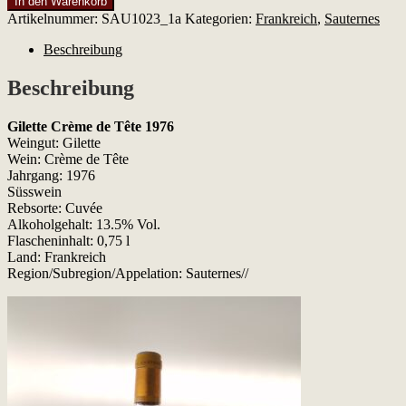
In den Warenkorb
Crème
Artikelnummer:
SAU1023_1a
Kategorien:
Frankreich
,
Sauternes
de
Tête
Beschreibung
1976
Menge
Beschreibung
Gilette Crème de Tête 1976
Weingut: Gilette
Wein: Crème de Tête
Jahrgang: 1976
Süsswein
Rebsorte: Cuvée
Alkoholgehalt: 13.5% Vol.
Flascheninhalt: 0,75 l
Land: Frankreich
Region/Subregion/Appelation: Sauternes//