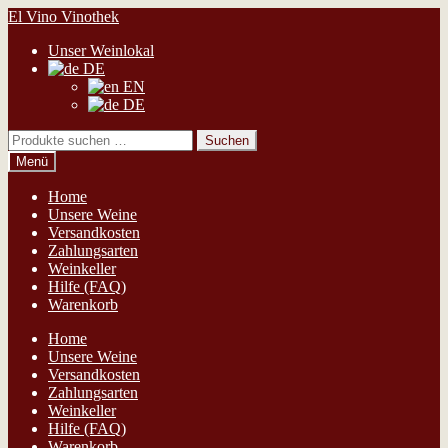
Zur
Zum
El Vino Vinothek
Navigation
Inhalt
Unser Weinlokal
springen
springen
DE
EN
DE
Suchen
Suchen
nach:
Menü
Home
Unsere Weine
Versandkosten
Zahlungsarten
Weinkeller
Hilfe (FAQ)
Warenkorb
Home
Unsere Weine
Versandkosten
Zahlungsarten
Weinkeller
Hilfe (FAQ)
Warenkorb