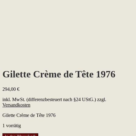
Gilette Crème de Tête 1976
294,00
€
inkl. MwSt. (differenzbesteuert nach §24 UStG.)
zzgl.
Versandkosten
Gilette Crème de Tête 1976
1 vorrätig
Gilette