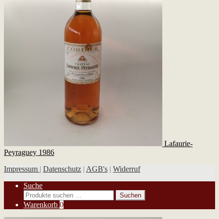
Lafaurie-
Peyraguey 1986
Impressum
|
Datenschutz
|
AGB's
|
Widerruf
Suche
Suchen
Suchen
nach:
Warenkorb
0