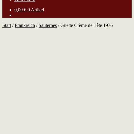
0,00
€
0 Artikel
Start
/
Frankreich
/
Sauternes
/
Gilette Crème de Tête 1976