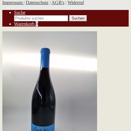
Impressum
|
Datenschutz
|
AGB's
|
Widerruf
Suche
Suchen
Suchen
nach:
Warenkorb
0