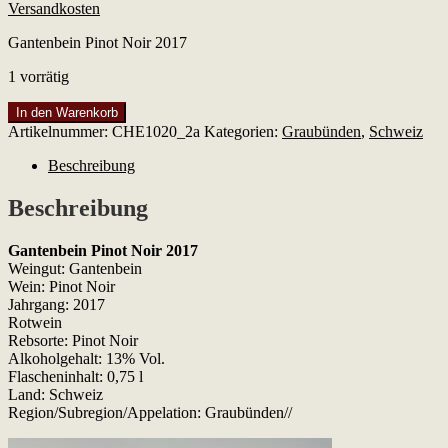
Versandkosten
Gantenbein Pinot Noir 2017
1 vorrätig
Gantenbein
In den Warenkorb
Pinot
Artikelnummer:
CHE1020_2a
Kategorien:
Graubünden
,
Schweiz
Noir
2017
Beschreibung
Menge
Beschreibung
Gantenbein Pinot Noir 2017
Weingut: Gantenbein
Wein: Pinot Noir
Jahrgang: 2017
Rotwein
Rebsorte: Pinot Noir
Alkoholgehalt: 13% Vol.
Flascheninhalt: 0,75 l
Land: Schweiz
Region/Subregion/Appelation: Graubünden//