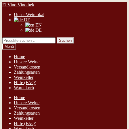
Zur
Zum
El Vino Vinothek
Navigation
Inhalt
Unser Weinlokal
springen
springen
DE
EN
DE
Suchen
Suchen
nach:
Menü
Home
Unsere Weine
Versandkosten
Zahlungsarten
Weinkeller
Hilfe (FAQ)
Warenkorb
Home
Unsere Weine
Versandkosten
Zahlungsarten
Weinkeller
Hilfe (FAQ)
Warenkorb