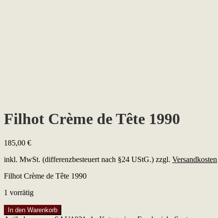
Filhot Crème de Tête 1990
185,00
€
inkl. MwSt. (differenzbesteuert nach §24 UStG.)
zzgl.
Versandkosten
Filhot Crème de Tête 1990
1 vorrätig
Filhot
In den Warenkorb
Crème