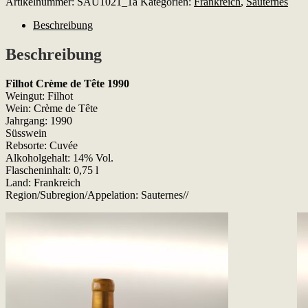
Artikelnummer:
SAU1021_1a
Kategorien:
Frankreich
,
Sauternes
de
Tête
Beschreibung
1990
Menge
Beschreibung
Filhot Crème de Tête 1990
Weingut: Filhot
Wein: Crème de Tête
Jahrgang: 1990
Süsswein
Rebsorte: Cuvée
Alkoholgehalt: 14% Vol.
Flascheninhalt: 0,75 l
Land: Frankreich
Region/Subregion/Appelation: Sauternes//