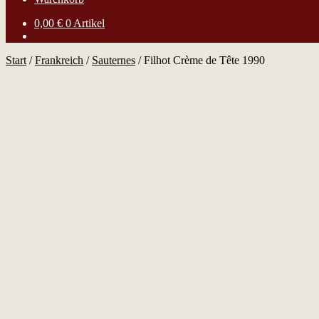
0,00
€
0 Artikel
Start
/
Frankreich
/
Sauternes
/
Filhot Crème de Tête 1990