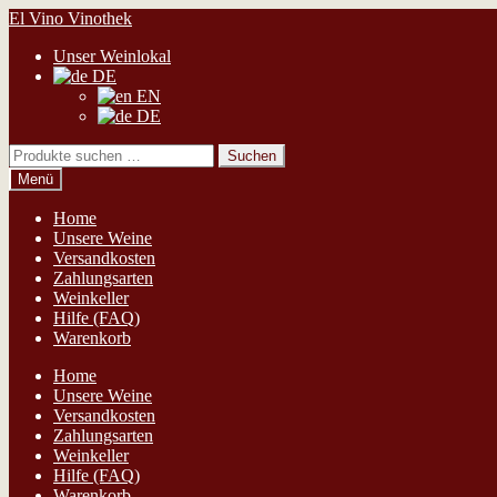
Zur
Zum
El Vino Vinothek
Navigation
Inhalt
Unser Weinlokal
springen
springen
DE
EN
DE
Suchen
Suchen
nach:
Menü
Home
Unsere Weine
Versandkosten
Zahlungsarten
Weinkeller
Hilfe (FAQ)
Warenkorb
Home
Unsere Weine
Versandkosten
Zahlungsarten
Weinkeller
Hilfe (FAQ)
Warenkorb