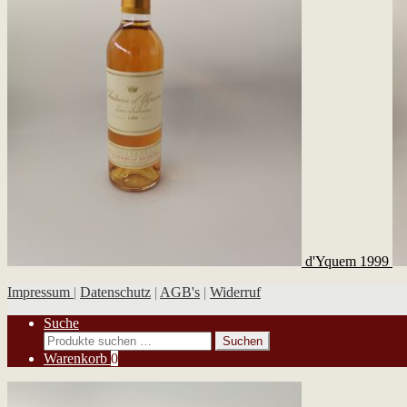
d'Yquem 1999
Impressum
|
Datenschutz
|
AGB's
|
Widerruf
Suche
Suchen
Suchen
nach:
Warenkorb
0