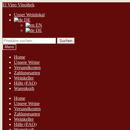
Zur
Zum
El Vino Vinothek
Navigation
Inhalt
Unser Weinlokal
springen
springen
DE
EN
DE
Suchen
Suchen
nach:
Menü
Home
Unsere Weine
Versandkosten
Zahlungsarten
Weinkeller
Hilfe (FAQ)
Warenkorb
Home
Unsere Weine
Versandkosten
Zahlungsarten
Weinkeller
Hilfe (FAQ)
Warenkorb