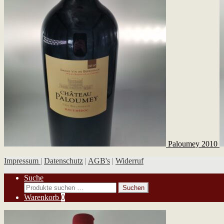
Paloumey 2010
Impressum
|
Datenschutz
|
AGB's
|
Widerruf
Suche
Suchen
Suchen
nach:
Warenkorb
0