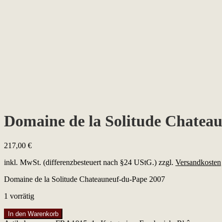
Domaine de la Solitude Chatea
217,00
€
inkl. MwSt. (differenzbesteuert nach §24 UStG.)
zzgl.
Versandkosten
Domaine de la Solitude Chateauneuf-du-Pape 2007
1 vorrätig
Domaine
In den Warenkorb
de