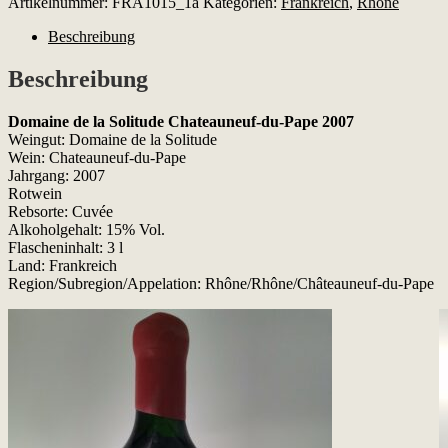
Artikelnummer:
FRA1015_1a
Kategorien:
Frankreich
,
Rhône
la
Solitude
Beschreibung
Chateauneuf-
du-
Beschreibung
Pape
2007
Domaine de la Solitude Chateauneuf-du-Pape 2007
Menge
Weingut: Domaine de la Solitude
Wein: Chateauneuf-du-Pape
Jahrgang: 2007
Rotwein
Rebsorte: Cuvée
Alkoholgehalt: 15% Vol.
Flascheninhalt: 3 l
Land: Frankreich
Region/Subregion/Appelation: Rhône/Rhône/Châteauneuf-du-Pape