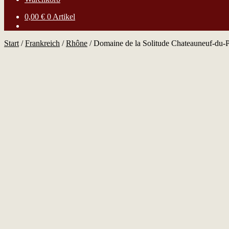
0,00
€
0 Artikel
Start
/
Frankreich
/
Rhône
/
Domaine de la Solitude Chateauneuf-du-