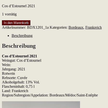
Cos d’Estournel 2021
1 vorrätig
Cos
In den Warenkorb
d'Estournel
Artikelnummer:
BDX1201_1a
Kategorien:
Bordeaux
,
Frankreich
2021
Menge
Beschreibung
Beschreibung
Cos d’Estournel 2021
Weingut: Cos d’Estournel
Wein:
Jahrgang: 2021
Rotwein
Rebsorte: Cuvée
Alkoholgehalt: 13% Vol.
Flascheninhalt: 0,75 l
Land: Frankreich
Region/Subregion/Appelation: Bordeaux/Médoc/Saint-Estèphe