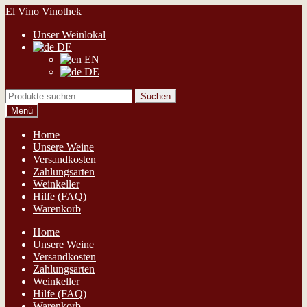
Zur
Zum
El Vino Vinothek
Navigation
Inhalt
Unser Weinlokal
springen
springen
DE
EN
DE
Suchen
Suchen
nach:
Menü
Home
Unsere Weine
Versandkosten
Zahlungsarten
Weinkeller
Hilfe (FAQ)
Warenkorb
Home
Unsere Weine
Versandkosten
Zahlungsarten
Weinkeller
Hilfe (FAQ)
Warenkorb