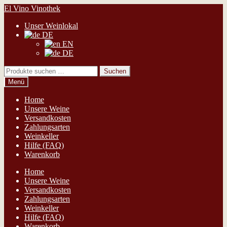
Zur
Zum
El Vino Vinothek
Navigation
Inhalt
Unser Weinlokal
springen
springen
DE
EN
DE
Suchen
Suchen
nach:
Menü
Home
Unsere Weine
Versandkosten
Zahlungsarten
Weinkeller
Hilfe (FAQ)
Warenkorb
Home
Unsere Weine
Versandkosten
Zahlungsarten
Weinkeller
Hilfe (FAQ)
Warenkorb