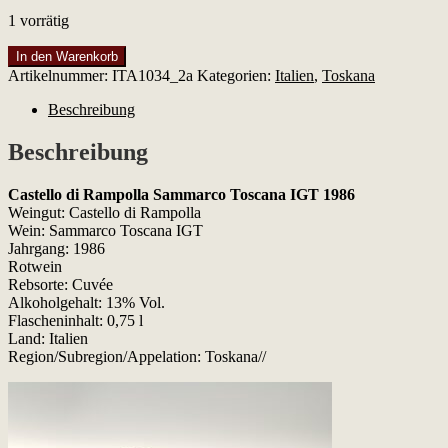
1 vorrätig
Castello
In den Warenkorb
di
Artikelnummer:
ITA1034_2a
Kategorien:
Italien
,
Toskana
Rampolla
Sammarco
Beschreibung
Toscana
IGT
Beschreibung
1986
Menge
Castello di Rampolla Sammarco Toscana IGT 1986
Weingut: Castello di Rampolla
Wein: Sammarco Toscana IGT
Jahrgang: 1986
Rotwein
Rebsorte: Cuvée
Alkoholgehalt: 13% Vol.
Flascheninhalt: 0,75 l
Land: Italien
Region/Subregion/Appelation: Toskana//