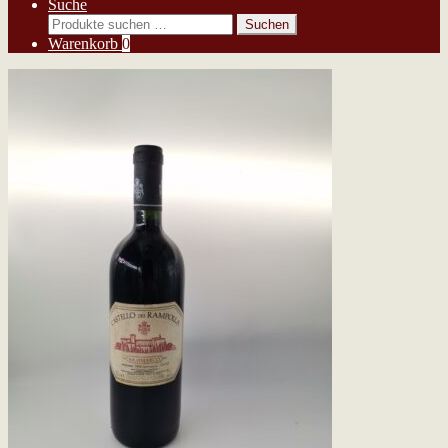
Suche
Suchen
Suchen
nach:
Warenkorb
0